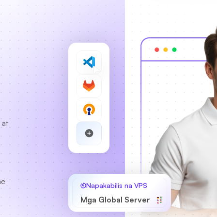
 at
me
Napakabilis na VPS
Mga Global Server
a