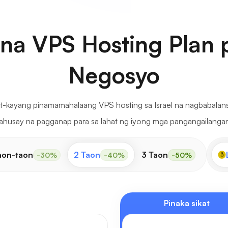
 na VPS Hosting Plan 
Negosyo
t-kayang pinamamahalaang VPS hosting sa Israel na nagbabalans
husay na pagganap para sa lahat ng iyong mga pangangailanga
aon-taon
2 Taon
3 Taon
-30%
-40%
-50%
Pinaka sikat