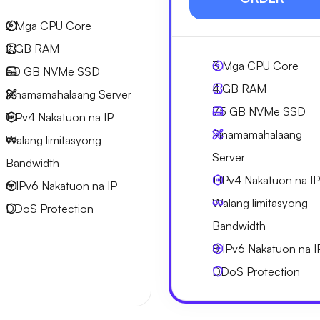
2
Mga CPU Core
2 GB
RAM
3
Mga CPU Core
50 GB
NVMe SSD
4 GB
RAM
Pinamamahalaang Server
75 GB
NVMe SSD
1 IPv4
Nakatuon na IP
Pinamamahalaang
Walang limitasyong
Server
Bandwidth
1 IPv4
Nakatuon na IP
6 IPv6
Nakatuon na IP
Walang limitasyong
DDoS Protection
Bandwidth
8 IPv6
Nakatuon na I
DDoS Protection