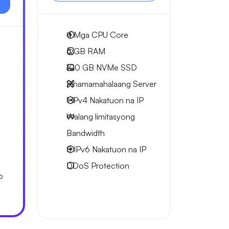
4
Mga CPU Core
6 GB
RAM
100 GB
NVMe SSD
Pinamamahalaang Server
1 IPv4
Nakatuon na IP
Walang limitasyong
Bandwidth
8 IPv6
Nakatuon na IP
DDoS Protection
P