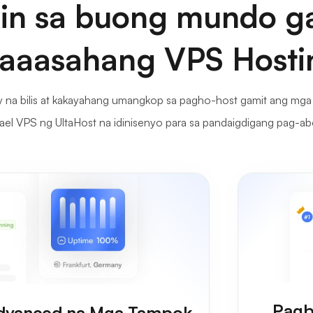
in sa buong mundo g
aaasahang VPS Hosti
 na bilis at kakayahang umangkop sa pagho-host gamit ang mga 
rael VPS ng UltaHost na idinisenyo para sa pandaigdigang pag-ab
Pagb
dvanced na Mga Tampok