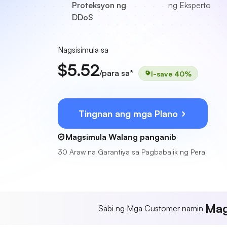
Proteksyon ng
ng Eksperto
DDoS
Nagsisimula sa
$5.52
/para sa*
I-save 40%
Tingnan ang mga Plano
Magsimula Walang panganib
30 Araw na Garantiya sa Pagbabalik ng Pera
Mag
Sabi ng Mga Customer namin