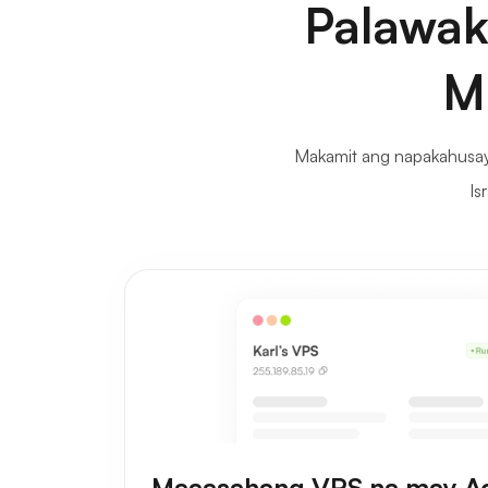
Palawak
M
Makamit ang napakahusay
Is
Maaasahang VPS na may A