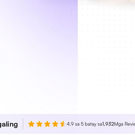
aling
4.9 sa 5 batay sa
1,932
Mga Revie