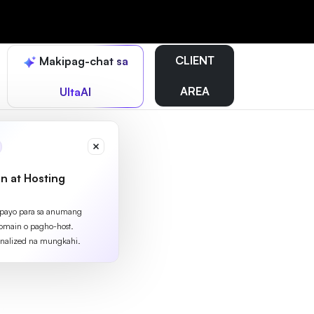
CLIENT
Makipag-chat sa
AREA
UltaAI
n at Hosting
apayo para sa anumang
omain o pagho-host.
nalized na mungkahi.