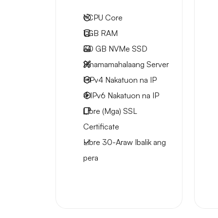
1
CPU Core
1 GB
RAM
30 GB
NVMe SSD
Pinamamahalaang Server
1 IPv4
Nakatuon na IP
4 IPv6
Nakatuon na IP
Libre
(Mga) SSL
Certificate
Libre
30-Araw
Ibalik ang
pera