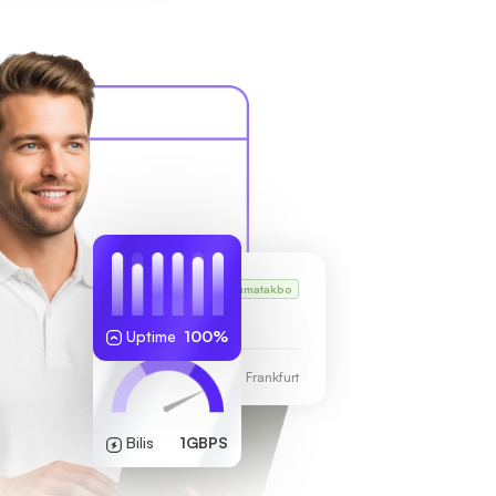
VPS ni Karl
Tumatakbo
255.189.85.19
Uptime
100%
Sentro ng Data ng Frankfurt
Bilis
1GBPS