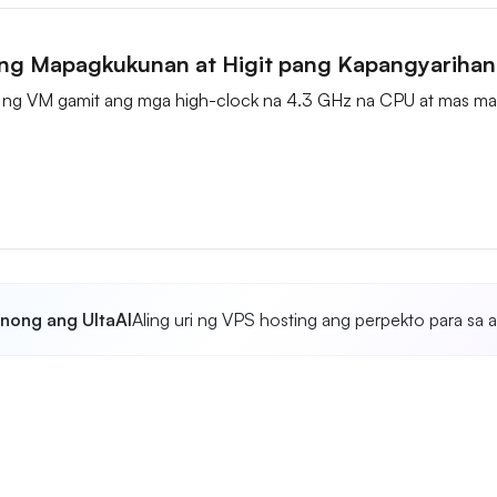
ng Mapagkukunan at Higit pang Kapangyariha
ng VM gamit ang mga high-clock na 4.3 GHz na CPU at mas mar
anong ang UltaAI
Aling uri ng VPS hosting ang perpekto para sa a