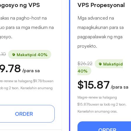
gosyo ng VPS
VPS Propesyonal
akas na pagho-host na
Mga advanced na
uo para sa mga medium na
mapagkukunan para sa
gosyo.
pagpapalawak ng mga
proyekto.
.10
Makatipid 40%
$26.22
Makatipid
9.78
/para sa
40%
$15.87
e-renew sa halagang
$9.78
/buwan
/para sa
oob ng 2 taon. Kanselahin anumang
Magre-renew sa halagang
$15.87
/buwan sa loob ng 2 taon.
Kanselahin anumang oras.
ORDER
ORDER