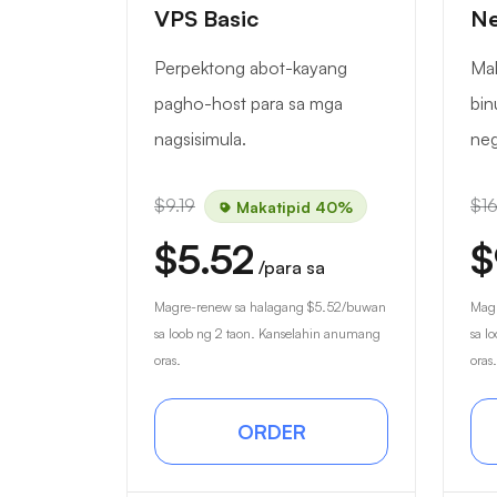
VPS Basic
Ne
Perpektong abot-kayang
Mal
pagho-host para sa mga
bin
nagsisimula.
ne
$9.19
$16
Makatipid 40%
$5.52
$
/para sa
Magre-renew sa halagang
$5.52
/buwan
Magr
sa loob ng 2 taon. Kanselahin anumang
sa l
oras.
oras.
ORDER