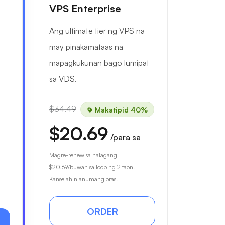
VPS Enterprise
Ang ultimate tier ng VPS na
may pinakamataas na
mapagkukunan bago lumipat
sa VDS.
$34.49
Makatipid 40%
$20.69
/para sa
Magre-renew sa halagang
$20.69
/buwan sa loob ng 2 taon.
Kanselahin anumang oras.
ORDER