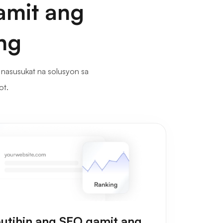
amit ang
ng
nasusukat na solusyon sa
ot.
utihin ang SEO gamit ang