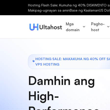
Hosting Flash Sale: Kumuha ng 40% DISKWENTO sa 
Makipag-ugnayan sa amin
Base ng Kaalaman
US Dol
Mga
Pagho-
domain
host
HOSTING SALE: MAKAKUHA NG 40% OFF S
VPS HOSTING
Damhin ang
High-