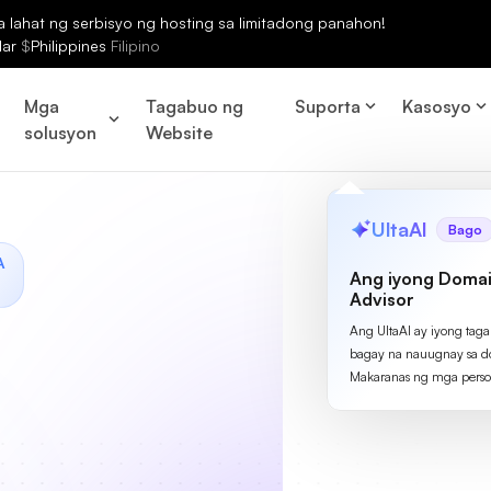
lahat ng serbisyo ng hosting sa limitadong panahon!
lar
$
Philippines
Filipino
Mga
Tagabuo ng
Suporta
Kasosyo
solusyon
Website
UltaAI
Bago
A
Ang iyong Domai
Advisor
Ang UltaAI ay iyong tag
bagay na nauugnay sa d
Makaranas ng mga perso