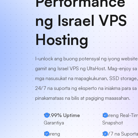
Performance
ng Israel VPS
Hosting
I-unlock ang buong potensyal ng iyong website
gamit ang Israel VPS ng UltaHost. Mag-enjoy sa
mga nasusukat na mapagkukunan, SSD storage,
24/7 na suporta ng eksperto na iniakma para sa
pinakamataas na bilis at pagiging maaasahan.
99.99% Uptime
Libreng Real-Ti
Garantiya
Snapshot
Libreng
24/7
na Suport