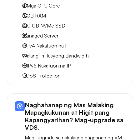
4
Mga CPU Core
6 GB
RAM
100 GB
NVMe SSD
Managed Server
1 IPv4
Nakatuon na IP
Walang limitasyong
Bandwidth
8 IPv6
Nakatuon na IP
DDoS Protection
Naghahanap ng Mas Malaking
Mapagkukunan at Higit pang
Kapangyarihan? Mag-upgrade sa
VDS.
Mag-upgrade sa nakalaang pagganap ng VM