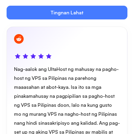
Tingnan Lahat
Owncast
Wireguard
Nag-aalok ang UltaHost ng mahusay na pagho-
host ng VPS sa Pilipinas na parehong
maaasahan at abot-kaya. Isa ito sa mga
pinakamahusay na pagpipilian sa pagho-host
Xray
ng VPS sa Pilipinas doon, lalo na kung gusto
mo ng murang VPS na nagho-host ng Pilipinas
nang hindi sinasakripisyo ang kalidad. Ang pag-
set up ng aking VPS sa Pilipinas ay mabilis at