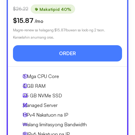
$26.22
Makatipid 40%
$15.87
/mo
Magre-renew sa halagang
$15.87
/buwan sa loob ng 2 taon.
Kanselahin anumang oras.
ORDER
3
Mga CPU Core
4 GB
RAM
75 GB
NVMe SSD
Managed Server
1 IPv4
Nakatuon na IP
Walang limitasyong
Bandwidth
8 IPv6
Nakatuon na IP