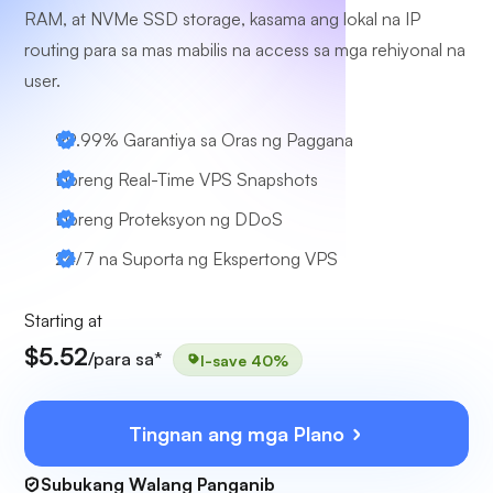
RAM, at NVMe SSD storage, kasama ang lokal na IP
routing para sa mas mabilis na access sa mga rehiyonal na
user.
99.99% Garantiya sa Oras ng Paggana
Libreng Real-Time VPS Snapshots
Libreng Proteksyon ng DDoS
24/7 na Suporta ng Ekspertong VPS
Starting at
$5.52
/para sa*
I-save 40%
Tingnan ang mga Plano
Subukang Walang Panganib