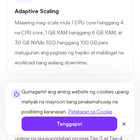
Adaptive Scaling
Maaaring mag-scale mula 1 CPU core hanggang 4
na CPU core, 1 GB RAM hanggang 6 GB RAM, at
30 GB NVMe SSD hanggang 100 GB para
matugunan ang pagtaas ng trapiko at mabibigat na
workload nang walang downtime.
Gumagamit ang aming website ng cookies upang
matiyak na mayroon kang pinakamahusay na
posibleng karanasan.
Patakaran sa Cookie
99.99% Garantiya sa Oras ng Pag-andar
Tanggapin
Nag-aalok kami ng garantisadong 99.99% na
uptime na sinusuportahan ng mga Tier-3 at Tier-4