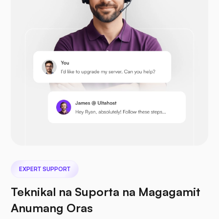
Prestashop
Nextcloud
EXPERT SUPPORT
Teknikal na Suporta na Magagamit
Seafile
Anumang Oras