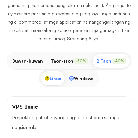
ganap na pinamamahalaang lokal na naka-host. Ang mga ito
ay mainam para sa mga website ng negosyo, mga tindahan
ng e-commerce, at mga application na nangangailangan ng
mabilis at maaasahang access para sa mga gumagamit sa
buong Timog-Silangang Asya.
Buwan-buwan
Taon-taon
2 Taon
3
-30%
-40%
Linux
Windows
VPS Basic
Perpektong abot-kayang pagho-host para sa mga
nagsisimula.