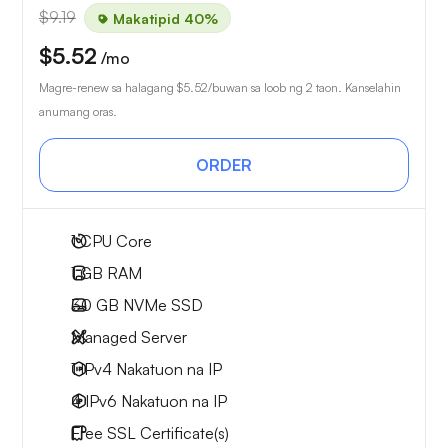
$9.19
Makatipid 40%
$5.52
/mo
Magre-renew sa halagang
$5.52
/buwan sa loob ng 2 taon. Kanselahin
anumang oras.
ORDER
1
CPU Core
1 GB
RAM
30 GB
NVMe SSD
Managed Server
1 IPv4
Nakatuon na IP
4 IPv6
Nakatuon na IP
Free
SSL Certificate(s)