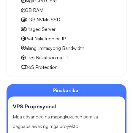
2
Mga CPU Core
2 GB
RAM
50 GB
NVMe SSD
Managed Server
1 IPv4
Nakatuon na IP
Walang limitasyong
Bandwidth
6 IPv6
Nakatuon na IP
DDoS Protection
Pinaka sikat
VPS Propesyonal
Mga advanced na mapagkukunan para sa
pagpapalawak ng mga proyekto.