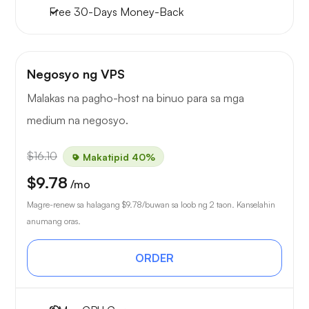
Free
30-Days
Money-Back
Negosyo ng VPS
Malakas na pagho-host na binuo para sa mga
medium na negosyo.
$16.10
Makatipid 40%
$9.78
/mo
Magre-renew sa halagang
$9.78
/buwan sa loob ng 2 taon. Kanselahin
anumang oras.
ORDER