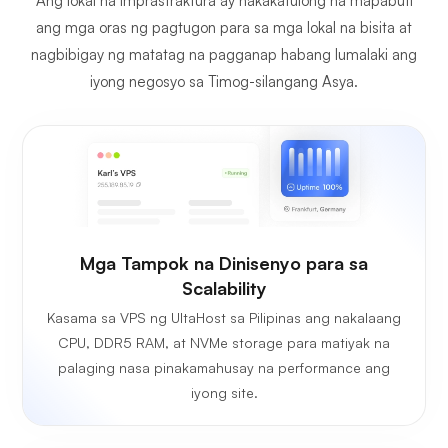
Ang lokal na imprastraktura ay nakakatulong na mapabuti
ang mga oras ng pagtugon para sa mga lokal na bisita at
nagbibigay ng matatag na pagganap habang lumalaki ang
iyong negosyo sa Timog-silangang Asya.
Mga Tampok na Dinisenyo para sa
Scalability
Kasama sa VPS ng UltaHost sa Pilipinas ang nakalaang
CPU, DDR5 RAM, at NVMe storage para matiyak na
palaging nasa pinakamahusay na performance ang
iyong site.