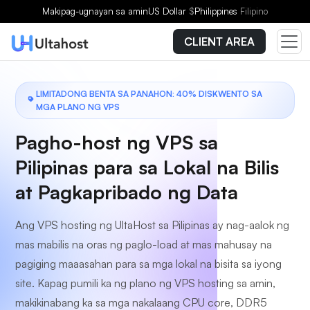
Pumili ng Plano
Makipag-ugnayan sa amin
US Dollar
$
Philippines
Filipino
CLIENT AREA
LIMITADONG BENTA SA PANAHON: 40% DISKWENTO SA
MGA PLANO NG VPS
Pagho-host ng VPS sa
Pilipinas para sa Lokal na Bilis
at Pagkapribado ng Data
Ang VPS hosting ng UltaHost sa Pilipinas ay nag-aalok ng
mas mabilis na oras ng paglo-load at mas mahusay na
pagiging maaasahan para sa mga lokal na bisita sa iyong
site. Kapag pumili ka ng plano ng VPS hosting sa amin,
makikinabang ka sa mga nakalaang CPU core, DDR5