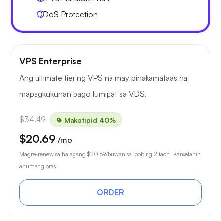
DDoS Protection
VPS Enterprise
Ang ultimate tier ng VPS na may pinakamataas na
mapagkukunan bago lumipat sa VDS.
$34.49
Makatipid 40%
$20.69
/mo
Magre-renew sa halagang
$20.69
/buwan sa loob ng 2 taon. Kanselahin
anumang oras.
ORDER