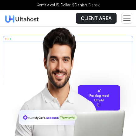
Kontakt os
US Dollar
$
Danish
Dansk
CLIENT AREA
Forslag med
UltaAI
www
MyCafe
.accountant
Tilgængelig!