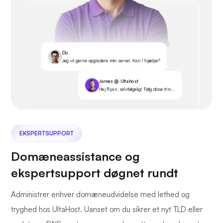
Du
Jeg vil gerne opgradere min server. Kan I hjælpe?
James @ Ultahost
Hej Ryan, selvfølgelig! Følg disse trin...
EKSPERTSUPPORT
Domæneassistance og
ekspertsupport døgnet rundt
Administrer enhver domæneudvidelse med lethed og
tryghed hos UltaHost. Uanset om du sikrer et nyt TLD eller