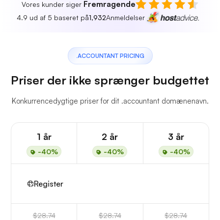
Fremragende
Vores kunder siger
4.9 ud af 5 baseret på
1,932
Anmeldelser
.ACCOUNTANT PRICING
Priser der ikke sprænger budgettet
Konkurrencedygtige priser for dit .accountant domænenavn.
1 år
2 år
3 år
-40%
-40%
-40%
Register
$28.74
$28.74
$28.74