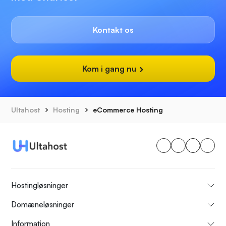
Kontakt os
Kom i gang nu
Ultahost
Hosting
eCommerce Hosting
Hostingløsninger
Domæneløsninger
Information