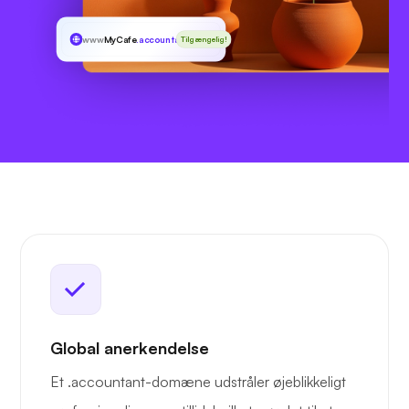
www
MyCafe
.accountant
Tilgængelig!
Global anerkendelse
Et .accountant-domæne udstråler øjeblikkeligt