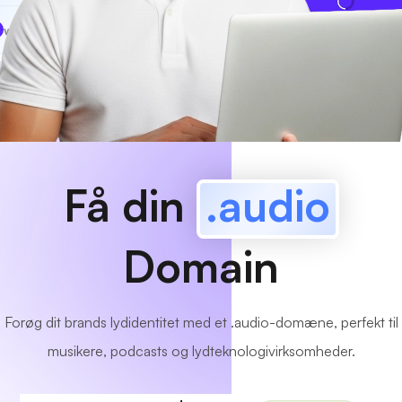
www
MyCafe
.audio
Tilgængelig!
Få din
.audio
Domain
Forøg dit brands lydidentitet med et .audio-domæne, perfekt til
musikere, podcasts og lydteknologivirksomheder.