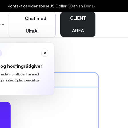
Kontakt os
Vidensbase
US Dollar
$
Danish
Dansk
CLIENT
Chat med
r
AREA
UltaAI
og hostingrådgiver
r inden for alt, der har med
g at gøre. Oplev personlige