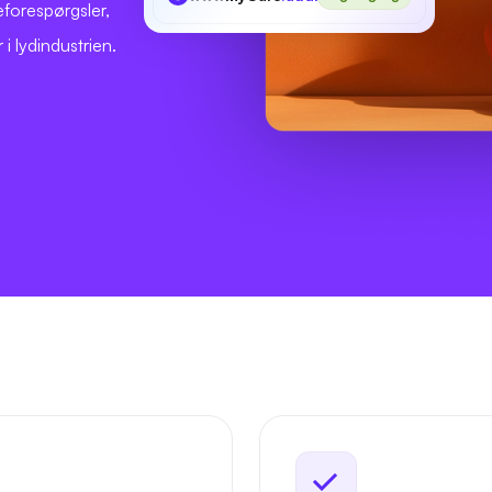
forespørgsler,
 i lydindustrien.