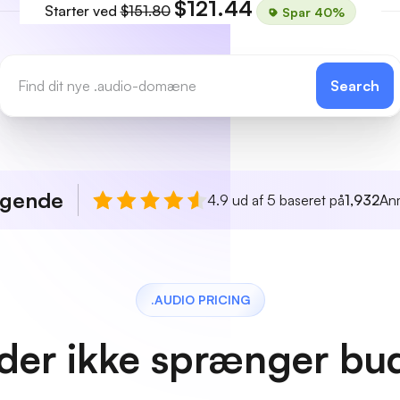
$121.44
Starter ved
$151.80
Spar 40%
Search
agende
4.9 ud af 5 baseret på
1,932
An
.AUDIO PRICING
 der ikke sprænger bu