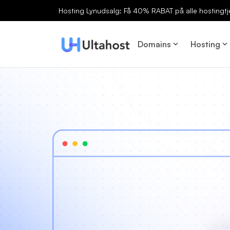
Hosting Lynudsalg: Få 40% RABAT på alle hostingtj
Domains
Hosting