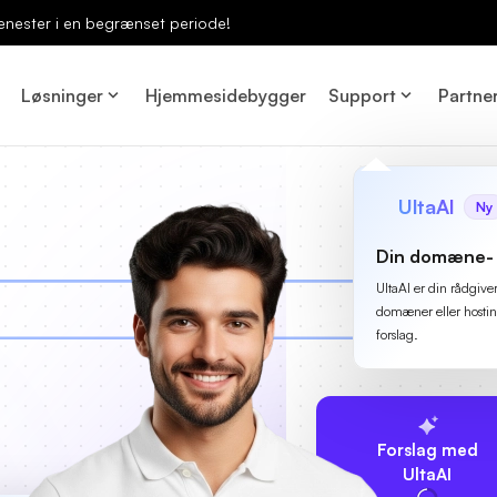
enester i en begrænset periode!
Løsninger
Hjemmesidebygger
Support
Partne
UltaAI
Ny
Din domæne- 
UltaAI er din rådgive
domæner eller hostin
forslag.
Forslag med
UltaAI