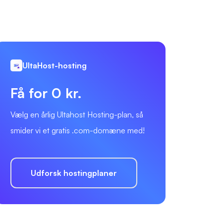
UltaHost-hosting
Få for 0 kr.
Vælg en årlig Ultahost Hosting-plan, så
smider vi et gratis .com-domæne med!
Udforsk hostingplaner