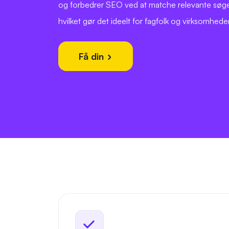
og forbedrer SEO ved at matche relevante søge
hvilket gør det ideelt for fagfolk og virksomheder
Få din