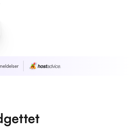
meldelser
dgettet