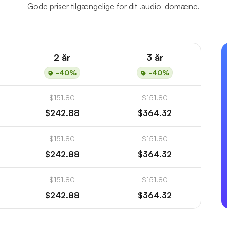
Gode priser tilgængelige for dit .audio-domæne.
2 år
3 år
-40%
-40%
$151.80
$151.80
$242.88
$364.32
$151.80
$151.80
$242.88
$364.32
$151.80
$151.80
$242.88
$364.32