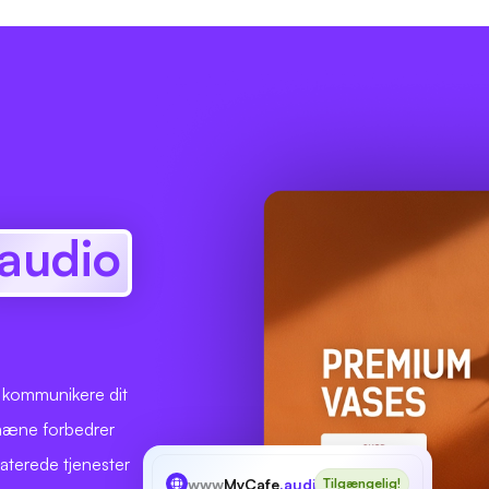
.audio
t kommunikere dit
omæne forbedrer
laterede tjenester
www
MyCafe
.audio
Tilgængelig!