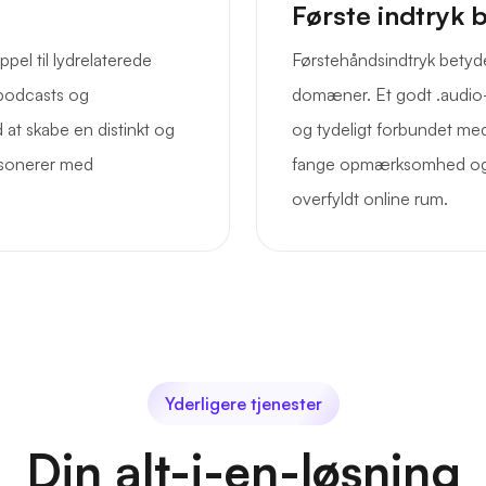
Første indtryk 
el til lydrelaterede
Førstehåndsindtryk betyde
, podcasts og
domæner. Et godt .audi
at skabe en distinkt og
og tydeligt forbundet med
esonerer med
fange opmærksomhed og ti
overfyldt online rum.
Yderligere tjenester
Din alt-i-en-løsning