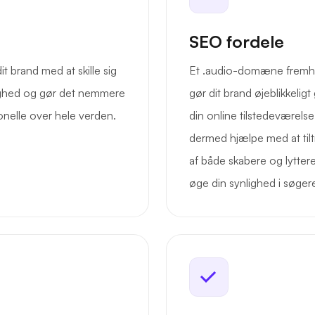
SEO fordele
 brand med at skille sig
Et .audio-domæne fremhæve
dighed og gør det nemmere
gør dit brand øjeblikkelig
onelle over hele verden.
din online tilstedeværels
dermed hjælpe med at til
af både skabere og lytte
øge din synlighed i søger