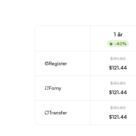
1 år
-40%
$151.80
Register
$121.44
$151.80
Forny
$121.44
$151.80
Transfer
$121.44