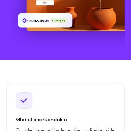
www
MyCafe
.bid
Tilgængelig!
Global anerkendelse
Et .bid-domæne tilbyder en klar og direkte måde