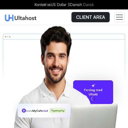
Kontakt os
US Dollar
$
Danish
Dansk
CLIENT AREA
Forslag med
UltaAI
www
MyCafe
.bid
Tilgængelig!