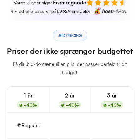
Fremragende
Vores kunder siger
4.9 ud af 5 baseret på
1,932
Anmeldelser
.BID PRICING
Priser der ikke sprænger budgettet
Få dit .bid-domæne til en pris, der passer perfekt til dit
budget.
1 år
2 år
3 år
-40%
-40%
-40%
Register