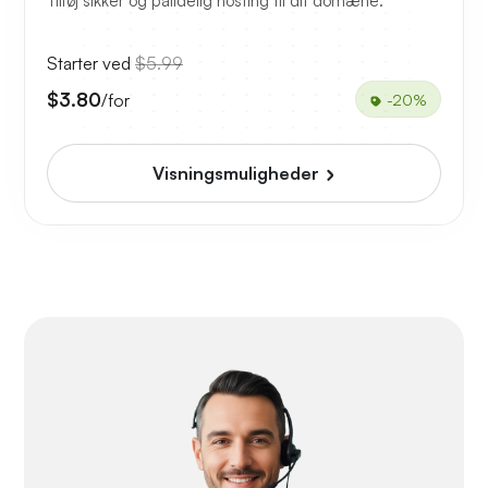
Tilføj sikker og pålidelig hosting til dit domæne.
Starter ved
$5.99
$3.80
/for
-20%
Visningsmuligheder