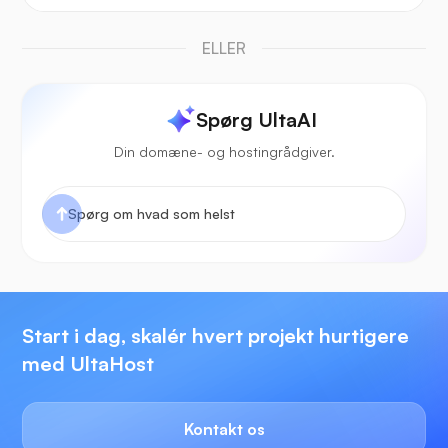
ELLER
Spørg UltaAI
Din domæne- og hostingrådgiver.
Start i dag, skalér hvert projekt hurtigere
med UltaHost
Kontakt os