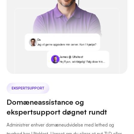
Du
Jeg vil gerne opgradere min server. Kan I hjælpe?
James @ Ultahost
Hej Ryan, selvfølgelig! Følg disse trin...
EKSPERTSUPPORT
Domæneassistance og
ekspertsupport døgnet rundt
Administrer enhver domæneudvidelse med lethed og
tryghed hos UltaHost. Uanset om du sikrer et nyt TLD eller