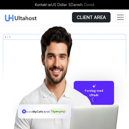
Kontakt os
US Dollar
$
Danish
Dansk
CLIENT AREA
Forslag med
UltaAI
www
MyCafe
.broker
Tilgængelig!