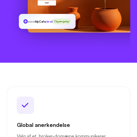
www
MyCafe
.broker
Tilgængelig!
Global anerkendelse
Valg af et .broker-domæne kommunikerer