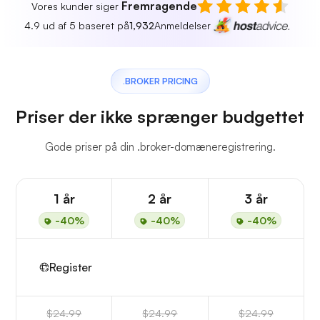
Fremragende
Vores kunder siger
4.9 ud af 5 baseret på
1,932
Anmeldelser
.BROKER PRICING
Priser der ikke sprænger budgettet
Gode priser på din .broker-domæneregistrering.
1 år
2 år
3 år
-40%
-40%
-40%
Register
$24.99
$24.99
$24.99