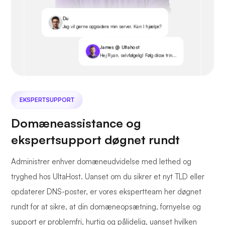
Du
Jeg vil gerne opgradere min server. Kan I hjælpe?
James @ Ultahost
Hej Ryan, selvfølgelig! Følg disse trin...
EKSPERTSUPPORT
Domæneassistance og
ekspertsupport døgnet rundt
Administrer enhver domæneudvidelse med lethed og
tryghed hos UltaHost. Uanset om du sikrer et nyt TLD eller
opdaterer DNS-poster, er vores ekspertteam her døgnet
rundt for at sikre, at din domæneopsætning, fornyelse og
support er problemfri, hurtig og pålidelig, uanset hvilken