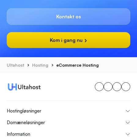
Kontakt os
Kom i gang nu
Ultahost
Hosting
eCommerce Hosting
Hostingløsninger
Domæneløsninger
Information