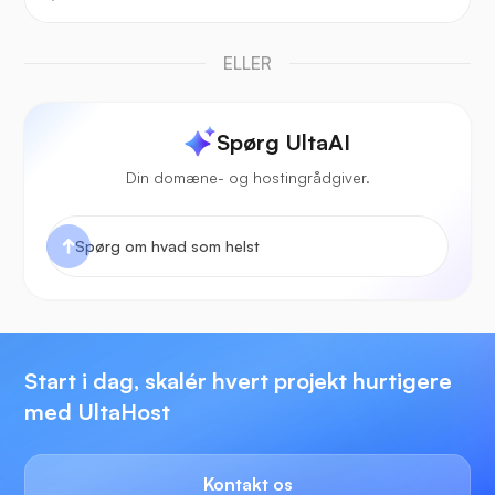
ELLER
Spørg UltaAI
Din domæne- og hostingrådgiver.
Start i dag, skalér hvert projekt hurtigere
med UltaHost
Kontakt os