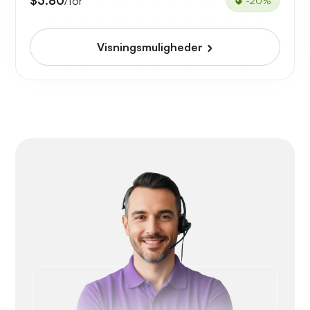
$3.80
/for
-20%
Visningsmuligheder