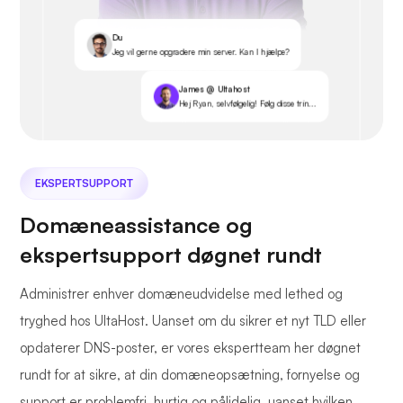
Du
Jeg vil gerne opgradere min server. Kan I hjælpe?
James @ Ultahost
Hej Ryan, selvfølgelig! Følg disse trin...
EKSPERTSUPPORT
Domæneassistance og
ekspertsupport døgnet rundt
Administrer enhver domæneudvidelse med lethed og
tryghed hos UltaHost. Uanset om du sikrer et nyt TLD eller
opdaterer DNS-poster, er vores ekspertteam her døgnet
rundt for at sikre, at din domæneopsætning, fornyelse og
support er problemfri, hurtig og pålidelig, uanset hvilken