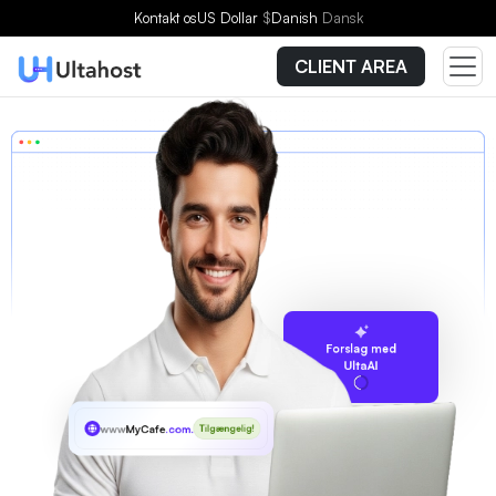
Kontakt os
US Dollar
$
Danish
Dansk
CLIENT AREA
Forslag med
UltaAI
www
MyCafe
.com.mx
Tilgængelig!