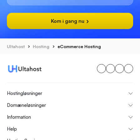
Kom i gang nu
Ultahost
Hosting
eCommerce Hosting
Hostingløsninger
Domæneløsninger
Information
Help