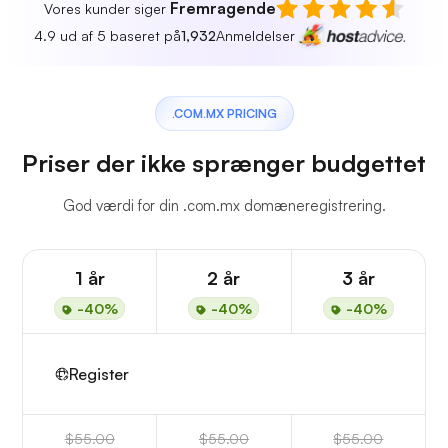
Fremragende
Vores kunder siger
4.9 ud af 5 baseret på
1,932
Anmeldelser
.COM.MX PRICING
Priser der ikke sprænger budgettet
God værdi for din .com.mx domæneregistrering.
1 år
2 år
3 år
-40%
-40%
-40%
Register
$55.00
$55.00
$55.00