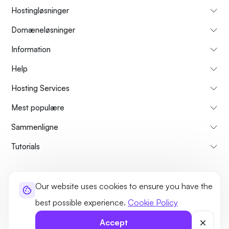
Hostingløsninger
Domæneløsninger
Information
Help
Hosting Services
Mest populære
Sammenligne
Tutorials
About Us
Cancellation & Refunds Policy
Terms and Conditions
Our website uses cookies to ensure you have the
Privacy Policy
Legal
Sitemap
best possible experience.
Cookie Policy
©2026 UltaHost - All rights reserved
Accept