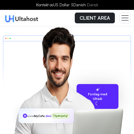
Kontakt os
US Dollar
$
Danish
Dansk
CLIENT AREA
Forslag med
UltaAI
www
MyCafe
.desi
Tilgængelig!