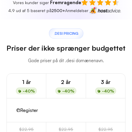
Fremragende
Vores kunder siger
4.9 ud af 5 baseret på
2500+
Anmeldelser
.DESI PRICING
Priser der ikke sprænger budgettet
Gode priser på dit .desi domænenavn.
1 år
2 år
3 år
-40%
-40%
-40%
Register
$22.95
$22.95
$22.95