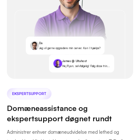
Du
Jeg vil gerne opgradere min server. Kan I hjælpe?
James @ Ultahost
Hej Ryan, selvfølgelig! Følg disse trin...
EKSPERTSUPPORT
Domæneassistance og
ekspertsupport døgnet rundt
Administrer enhver domæneudvidelse med lethed og