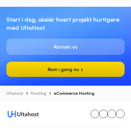
Start i dag, skalér hvert projekt hurtigere
med UltaHost
Kontakt os
Kom i gang nu
Ultahost
Hosting
eCommerce Hosting