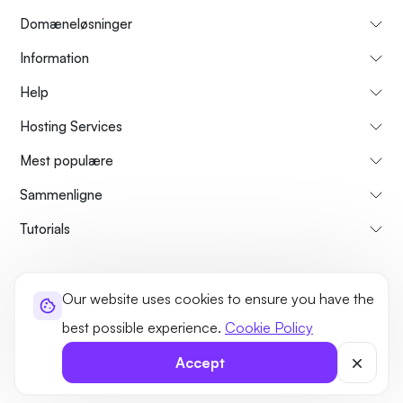
Domæneløsninger
Information
Help
Hosting Services
Mest populære
Sammenligne
Tutorials
About Us
Cancellation & Refunds Policy
Terms and Conditions
Our website uses cookies to ensure you have the
Privacy Policy
Legal
Sitemap
best possible experience.
Cookie Policy
©2026 UltaHost - All rights reserved
Accept