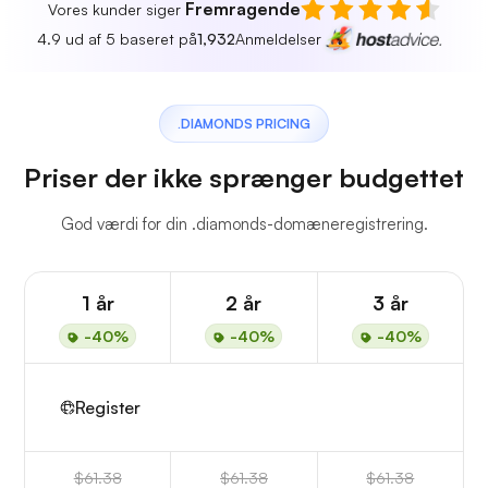
Fremragende
Vores kunder siger
4.9 ud af 5 baseret på
1,932
Anmeldelser
.DIAMONDS PRICING
Priser der ikke sprænger budgettet
God værdi for din .diamonds-domæneregistrering.
1 år
2 år
3 år
-40%
-40%
-40%
Register
$61.38
$61.38
$61.38