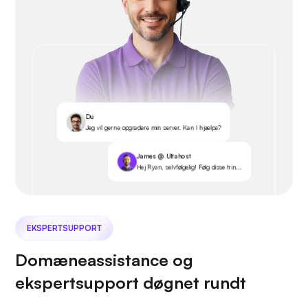
Du
Jeg vil gerne opgradere min server. Kan I hjælpe?
James @ Ultahost
Hej Ryan, selvfølgelig! Følg disse trin...
EKSPERTSUPPORT
Domæneassistance og
ekspertsupport døgnet rundt