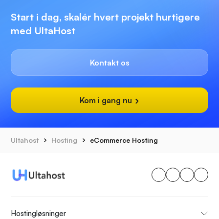
Start i dag, skalér hvert projekt hurtigere
med UltaHost
Kontakt os
Kom i gang nu
Ultahost
Hosting
eCommerce Hosting
Hostingløsninger