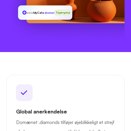
www
MyCafe
.diamonds
Tilgængelig!
Global anerkendelse
Domænet .diamonds tilføjer øjeblikkeligt et strejf