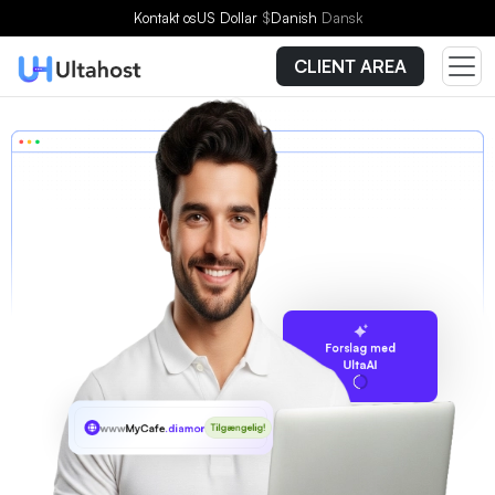
Kontakt os
US Dollar
$
Danish
Dansk
CLIENT AREA
Forslag med
UltaAI
www
MyCafe
.diamonds
Tilgængelig!