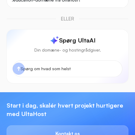
ELLER
Spørg UltaAI
Din domæne- og hostingrådgiver.
Start i dag, skalér hvert projekt hurtigere
med UltaHost
Kontakt os