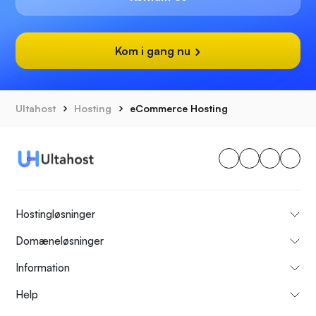
Kom i gang nu
Ultahost
Hosting
eCommerce Hosting
Hostingløsninger
Domæneløsninger
Information
Help