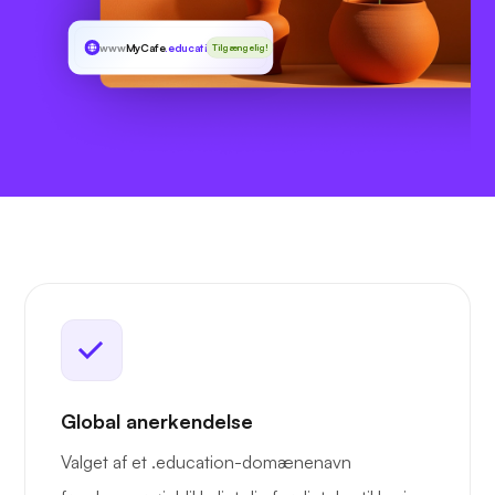
www
MyCafe
.education
Tilgængelig!
Global anerkendelse
Valget af et .education-domænenavn