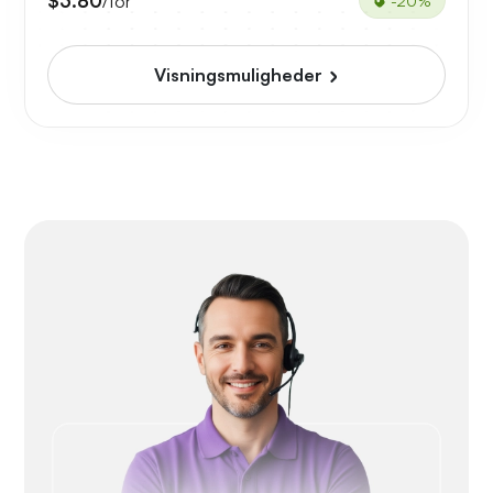
$3.80
/for
-20%
Visningsmuligheder