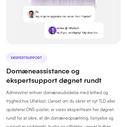
Du
Jeg vil gerne opgradere min server. Kan I hjælpe?
James @ Ultahost
Hej Ryan, selvfølgelig! Følg disse trin...
EKSPERTSUPPORT
Domæneassistance og
ekspertsupport døgnet rundt
Administrer enhver domæneudvidelse med lethed og
tryghed hos UltaHost. Uanset om du sikrer et nyt TLD eller
opdaterer DNS-poster, er vores ekspertteam her døgnet
rundt for at sikre, at din domæneopsætning, fornyelse og
support er problemfri, hurtig og pålidelig, uanset hvilken