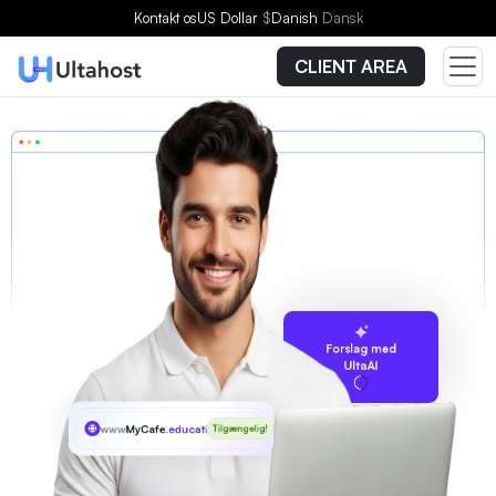
Kontakt os
US Dollar
$
Danish
Dansk
CLIENT AREA
Forslag med
UltaAI
www
MyCafe
.education
Tilgængelig!