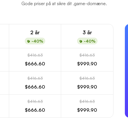
Gode priser på at sikre dit .game-domæne.
2 år
3 år
-40%
-40%
$416.63
$416.63
$666.60
$999.90
$416.63
$416.63
$666.60
$999.90
$416.63
$416.63
$666.60
$999.90