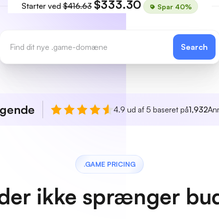
$333.30
Starter ved
$416.63
Spar 40%
Search
agende
4.9 ud af 5 baseret på
1,932
An
.GAME PRICING
 der ikke sprænger bu