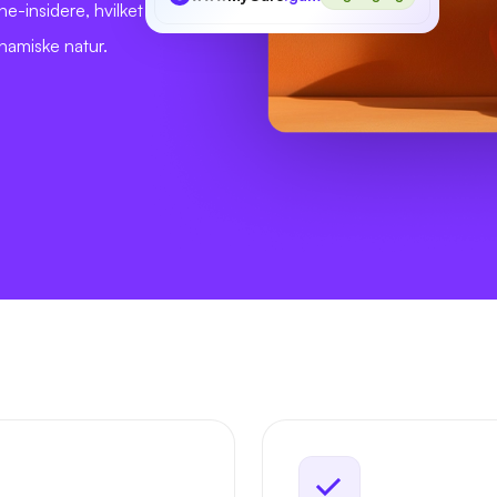
e-insidere, hvilket
ynamiske natur.