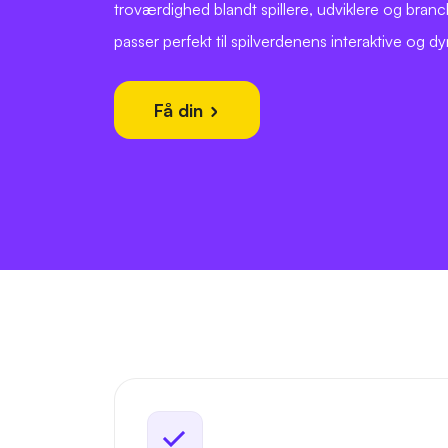
troværdighed blandt spillere, udviklere og branch
passer perfekt til spilverdenens interaktive og d
Få din