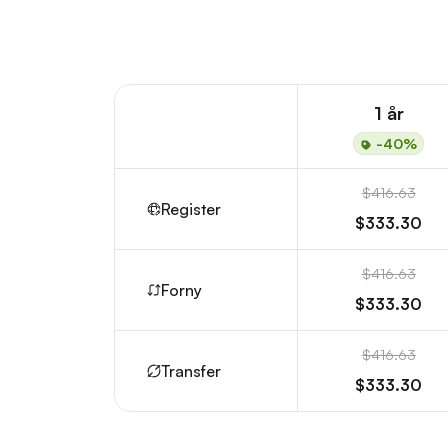
1 år
-40%
$416.63
Register
$333.30
$416.63
Forny
$333.30
$416.63
Transfer
$333.30