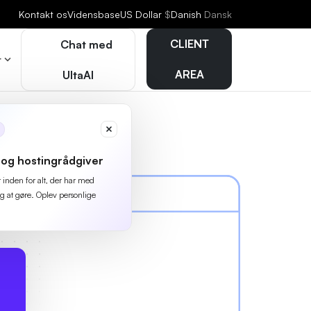
Kontakt os
Vidensbase
US Dollar
$
Danish
Dansk
CLIENT
Chat med
r
AREA
UltaAI
og hostingrådgiver
r inden for alt, der har med
g at gøre. Oplev personlige