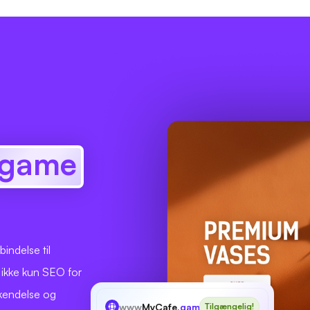
.game
indelse til
ikke kun SEO for
kendelse og
www
MyCafe
.game
Tilgængelig!