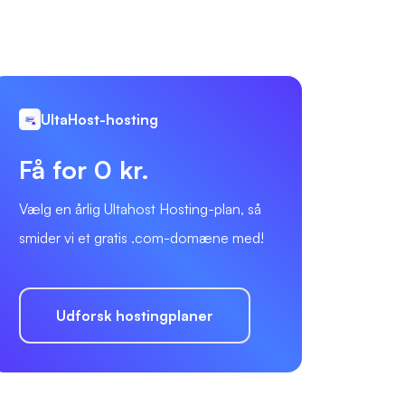
UltaHost-hosting
Få for 0 kr.
Vælg en årlig Ultahost Hosting-plan, så
smider vi et gratis .com-domæne med!
Udforsk hostingplaner