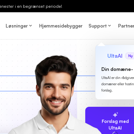
enester i en begrænset periode!
Løsninger
Hjemmesidebygger
Support
Partne
UltaAI
Ny
Din domæne- 
UltaAI er din rådgive
domæner eller hostin
forslag.
Forslag med
UltaAI