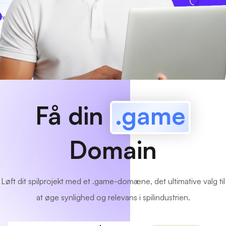
www
MyCafe
.game
Tilgængelig!
Få din
.game
Domain
Løft dit spilprojekt med et .game-domæne, det ultimative valg til
at øge synlighed og relevans i spilindustrien.