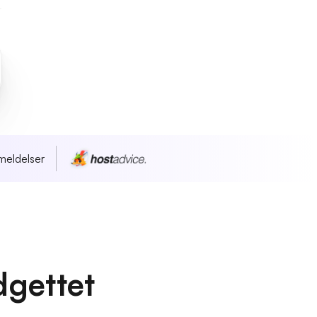
meldelser
dgettet