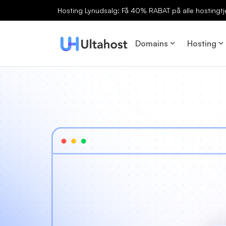
Hosting Lynudsalg: Få 40% RABAT på alle hostingtj
Domains
Hosting