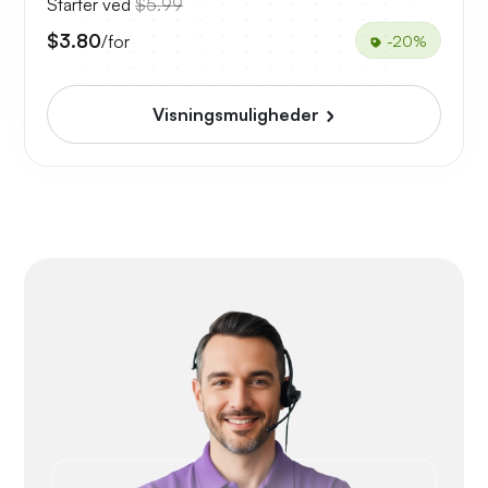
Starter ved
$5.99
$3.80
/for
-20%
Visningsmuligheder