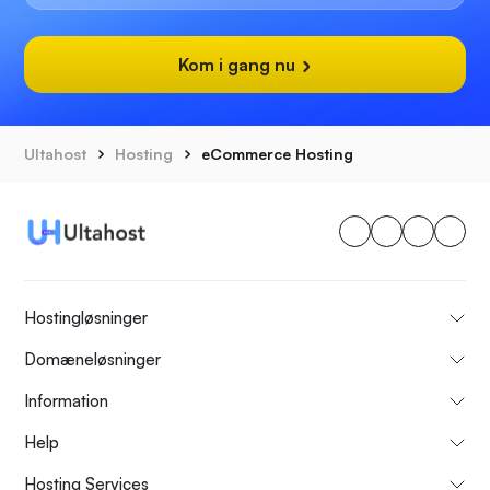
Kom i gang nu
Ultahost
Hosting
eCommerce Hosting
Hostingløsninger
Domæneløsninger
Information
Help
Hosting Services