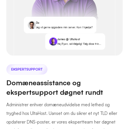
Du
Jeg vil gerne opgradere min server. Kan I hjælpe?
James @ Ultahost
Hej Ryan, selvfølgelig! Følg disse trin...
EKSPERTSUPPORT
Domæneassistance og
ekspertsupport døgnet rundt
Administrer enhver domæneudvidelse med lethed og
tryghed hos UltaHost. Uanset om du sikrer et nyt TLD eller
opdaterer DNS-poster, er vores ekspertteam her døgnet