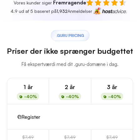
Fremragende
Vores kunder siger
4.9 ud af 5 baseret på
1,932
Anmeldelser
.GURU PRICING
Priser der ikke sprænger budgettet
Få ekspertværdi med dit .guru-domæne i dag.
1 år
2 år
3 år
-40%
-40%
-40%
Register
$7.49
$7.49
$7.49