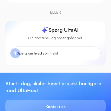
ELLER
Spørg UltaAI
Din domæne- og hostingrådgiver.
Start i dag, skalér hvert projekt hurtigere
med UltaHost
Kontakt os