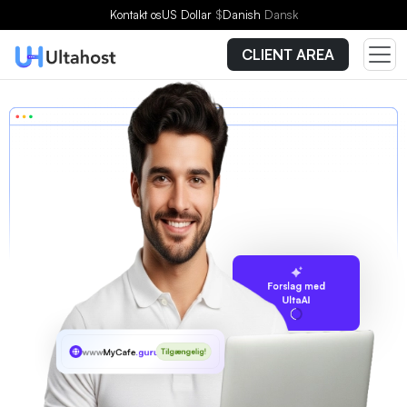
Kontakt os
US Dollar
$
Danish
Dansk
CLIENT AREA
Forslag med
UltaAI
www
MyCafe
.guru
Tilgængelig!