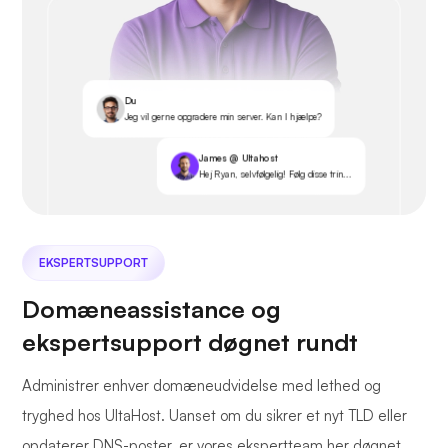
Du
Jeg vil gerne opgradere min server. Kan I hjælpe?
James @ Ultahost
Hej Ryan, selvfølgelig! Følg disse trin...
EKSPERTSUPPORT
Domæneassistance og
ekspertsupport døgnet rundt
Administrer enhver domæneudvidelse med lethed og
tryghed hos UltaHost. Uanset om du sikrer et nyt TLD eller
opdaterer DNS-poster, er vores ekspertteam her døgnet