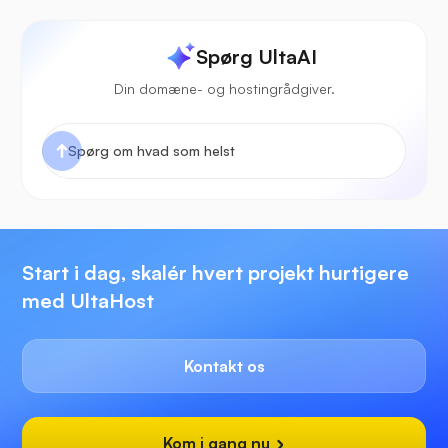
Spørg UltaAI
Din domæne- og hostingrådgiver.
Start i dag, skalér hvert projekt hurtigere
med UltaHost
Kontakt os
Kom i gang nu