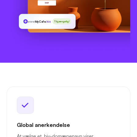
www
MyCafe
.hiv
Tilgængelig!
Global anerkendelse
At vælge et .hiv-domænenavn viser