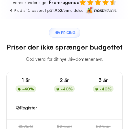
Fremragende
Vores kunder siger
4.9 ud af 5 baseret på
1,932
Anmeldelser
.HIV PRICING
Priser der ikke sprænger budgettet
God værdi for dit nye .hiv-domænenavn.
1 år
2 år
3 år
-40%
-40%
-40%
Register
$275.61
$275.61
$275.61