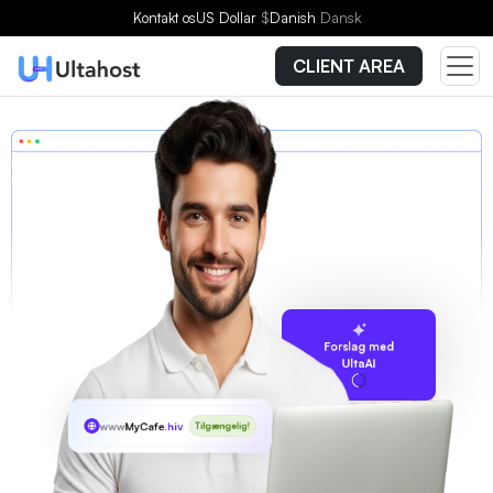
Kontakt os
US Dollar
$
Danish
Dansk
CLIENT AREA
Forslag med
UltaAI
www
MyCafe
.hiv
Tilgængelig!