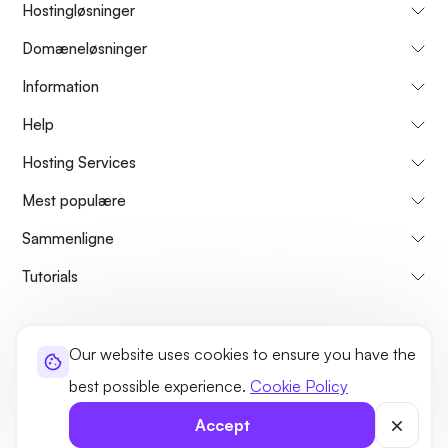
Hostingløsninger
Domæneløsninger
Information
Help
Hosting Services
Mest populære
Sammenligne
Tutorials
About Us
Cancellation & Refunds Policy
Terms and Conditions
Our website uses cookies to ensure you have the
Privacy Policy
Legal
Sitemap
best possible experience.
Cookie Policy
©2026 UltaHost - All rights reserved
Accept