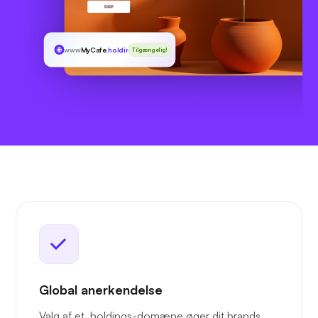
www
MyCafe
.holdings
Tilgængelig!
Global anerkendelse
Valg af et .holdings-domæne øger dit brands