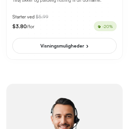
Tilføj sikker og pålidelig hosting til dit domæne.
Starter ved
$5.99
$3.80
/for
-20%
Visningsmuligheder