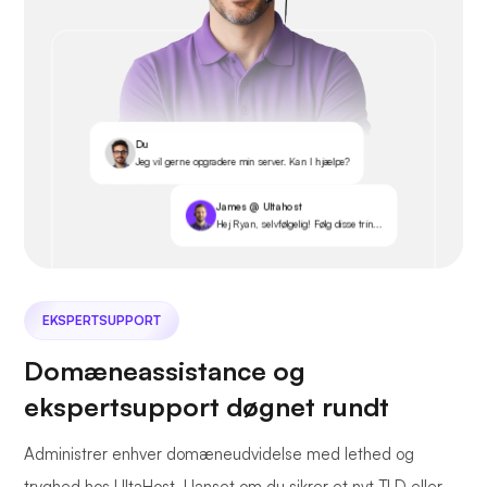
Du
Jeg vil gerne opgradere min server. Kan I hjælpe?
James @ Ultahost
Hej Ryan, selvfølgelig! Følg disse trin...
EKSPERTSUPPORT
Domæneassistance og
ekspertsupport døgnet rundt
Administrer enhver domæneudvidelse med lethed og
tryghed hos UltaHost. Uanset om du sikrer et nyt TLD eller