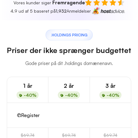
Fremragende
Vores kunder siger
4.9 ud af 5 baseret på
1,932
Anmeldelser
.HOLDINGS PRICING
Priser der ikke sprænger budgettet
Gode priser på dit .holdings domænenavn.
1 år
2 år
3 år
-40%
-40%
-40%
Register
$69.74
$69.74
$69.74