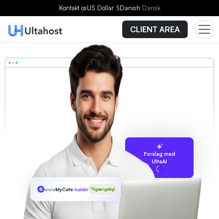
Kontakt os
US Dollar
$
Danish
Dansk
CLIENT AREA
Forslag med
UltaAI
www
MyCafe
.holdings
Tilgængelig!