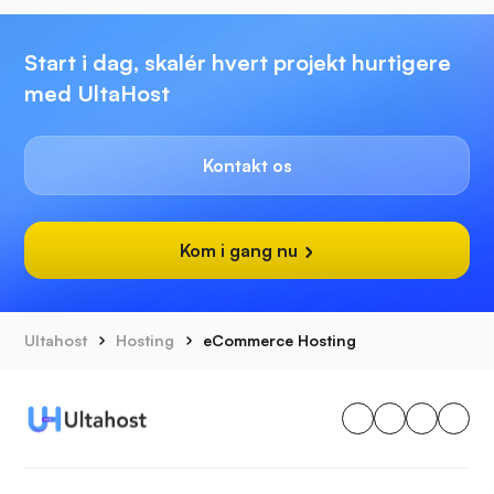
Start i dag, skalér hvert projekt hurtigere
med UltaHost
Kontakt os
Kom i gang nu
Ultahost
Hosting
eCommerce Hosting