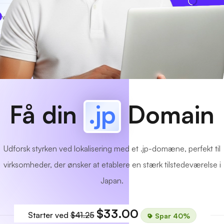
www
MyCafe
.jp
Tilgængelig!
Få din
.jp
Domain
Udforsk styrken ved lokalisering med et .jp-domæne, perfekt til
virksomheder, der ønsker at etablere en stærk tilstedeværelse i
Japan.
$33.00
Starter ved
$41.25
Spar 40%