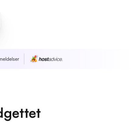
meldelser
dgettet