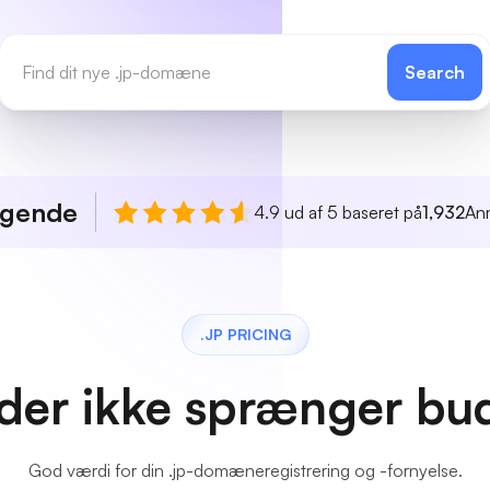
Search
agende
4.9 ud af 5 baseret på
1,932
An
.JP PRICING
 der ikke sprænger bu
God værdi for din .jp-domæneregistrering og -fornyelse.