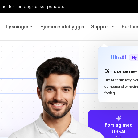
enester i en begrænset periode!
Løsninger
Hjemmesidebygger
Support
Partne
UltaAI
Ny
Din domæne- 
UltaAI er din rådgive
domæner eller hostin
forslag.
Forslag med
UltaAI