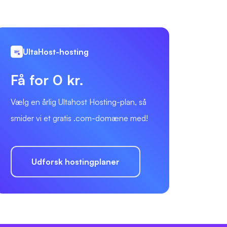
UltaHost-hosting
Få for 0 kr.
Vælg en årlig Ultahost Hosting-plan, så
smider vi et gratis .com-domæne med!
Udforsk hostingplaner