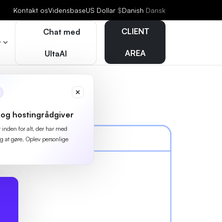
Kontakt os
Vidensbase
US Dollar
$
Danish
Dansk
CLIENT
Chat med
r
AREA
UltaAI
og hostingrådgiver
r inden for alt, der har med
g at gøre. Oplev personlige