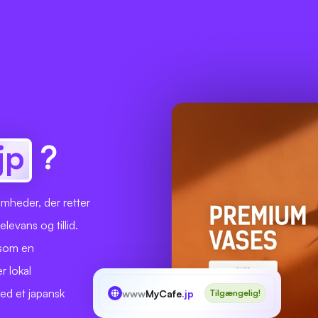
.jp
?
mheder, der retter
levans og tillid.
 som en
r lokal
ed et japansk
www
MyCafe
.jp
Tilgængelig!