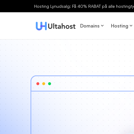
Hosting Lynudsalg: Få 40% RABAT på alle hostingtj
Domains
Hosting