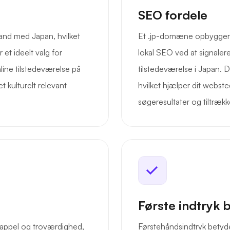
SEO fordele
rand med Japan, hvilket
Et .jp-domæne opbygger t
 et ideelt valg for
lokal SEO ved at signalere
line tilstedeværelse på
tilstedeværelse i Japan. D
 kulturelt relevant
hvilket hjælper dit webst
søgeresultater og tiltræk
Første indtryk 
 appel og troværdighed,
Førstehåndsindtryk betyd