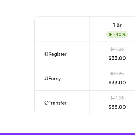
1 år
-40%
$41.25
Register
$33.00
$41.25
Forny
$33.00
$41.25
Transfer
$33.00