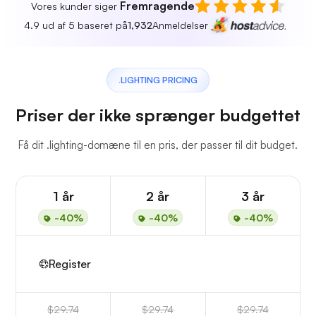
Fremragende
Vores kunder siger
4.9 ud af 5 baseret på
1,932
Anmeldelser
.LIGHTING PRICING
Priser der ikke sprænger budgettet
Få dit .lighting-domæne til en pris, der passer til dit budget.
1 år
2 år
3 år
-40%
-40%
-40%
Register
$29.74
$29.74
$29.74