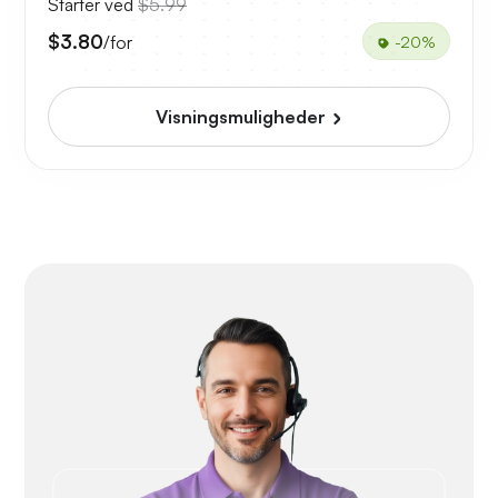
Starter ved
$5.99
$3.80
/for
-20%
Visningsmuligheder