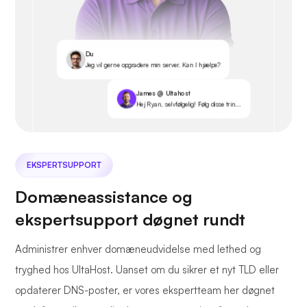
Du
Jeg vil gerne opgradere min server. Kan I hjælpe?
James @ Ultahost
Hej Ryan, selvfølgelig! Følg disse trin...
EKSPERTSUPPORT
Domæneassistance og
ekspertsupport døgnet rundt
Administrer enhver domæneudvidelse med lethed og
tryghed hos UltaHost. Uanset om du sikrer et nyt TLD eller
opdaterer DNS-poster, er vores ekspertteam her døgnet