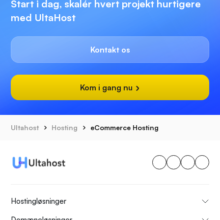
Start i dag, skalér hvert projekt hurtigere
med UltaHost
Kontakt os
Kom i gang nu
Ultahost
Hosting
eCommerce Hosting
Hostingløsninger
Domæneløsninger