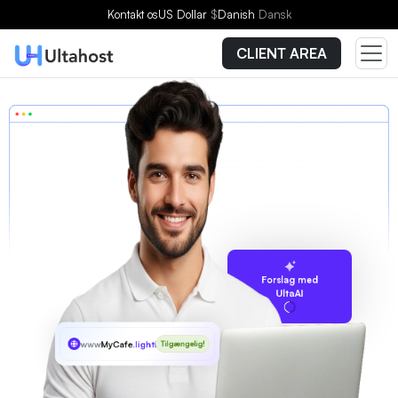
Kontakt os
US Dollar
$
Danish
Dansk
CLIENT AREA
Forslag med
UltaAI
www
MyCafe
.lighting
Tilgængelig!