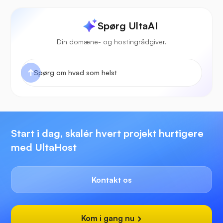
Spørg UltaAI
Din domæne- og hostingrådgiver.
Start i dag, skalér hvert projekt hurtigere
med UltaHost
Kontakt os
Kom i gang nu