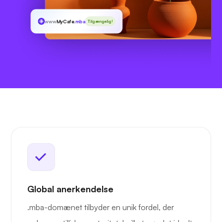
www
MyCafe
.mba
Tilgængelig!
Global anerkendelse
.mba-domænet tilbyder en unik fordel, der