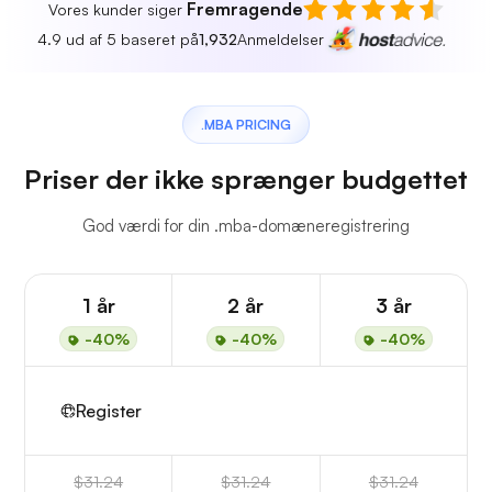
Fremragende
Vores kunder siger
4.9 ud af 5 baseret på
1,932
Anmeldelser
.MBA PRICING
Priser der ikke sprænger budgettet
God værdi for din .mba-domæneregistrering
1 år
2 år
3 år
-40%
-40%
-40%
Register
$31.24
$31.24
$31.24