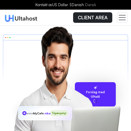
Kontakt os
US Dollar
$
Danish
Dansk
CLIENT AREA
Forslag med
UltaAI
www
MyCafe
.mba
Tilgængelig!