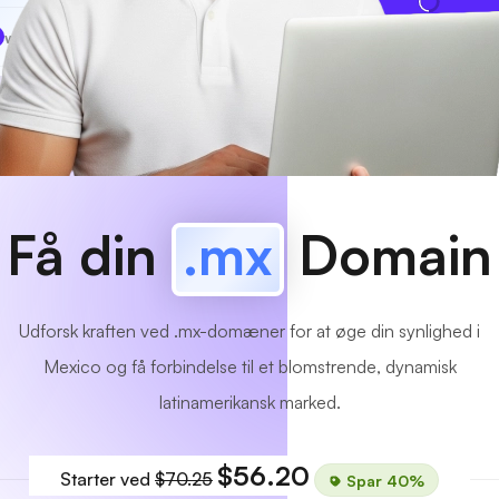
www
MyCafe
.mx
Tilgængelig!
Få din
.mx
Domain
Udforsk kraften ved .mx-domæner for at øge din synlighed i
Mexico og få forbindelse til et blomstrende, dynamisk
latinamerikansk marked.
$56.20
Starter ved
$70.25
Spar 40%