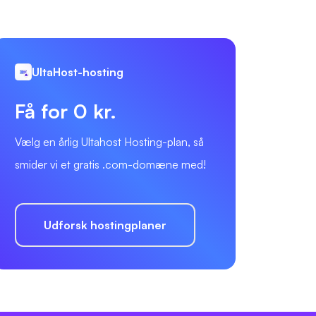
UltaHost-hosting
Få for 0 kr.
Vælg en årlig Ultahost Hosting-plan, så
smider vi et gratis .com-domæne med!
Udforsk hostingplaner