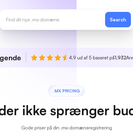
Search
agende
4.9 ud af 5 baseret på
1,932
An
.MX PRICING
 der ikke sprænger bu
Gode priser på din .mx-domæneregistrering