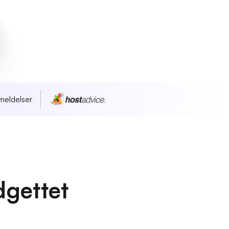
meldelser
dgettet