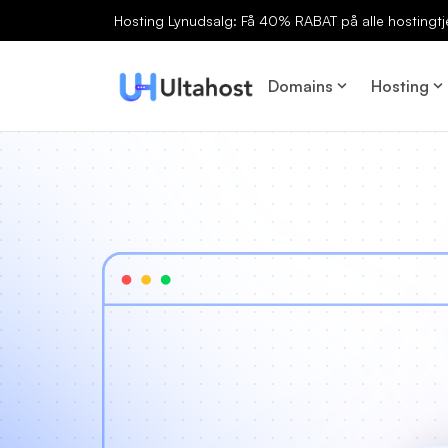
Hosting Lynudsalg: Få 40% RABAT på alle hostingtj
Domains
Hosting