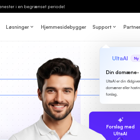
enester i en begrænset periode!
Løsninger
Hjemmesidebygger
Support
Partne
UltaAI
Ny
Din domæne- 
UltaAI er din rådgive
domæner eller hostin
forslag.
Forslag med
UltaAI