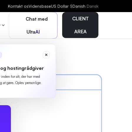
Kontakt os
Vidensbase
US Dollar
$
Danish
Dansk
CLIENT
Chat med
r
AREA
UltaAI
og hostingrådgiver
r inden for alt, der har med
g at gøre. Oplev personlige