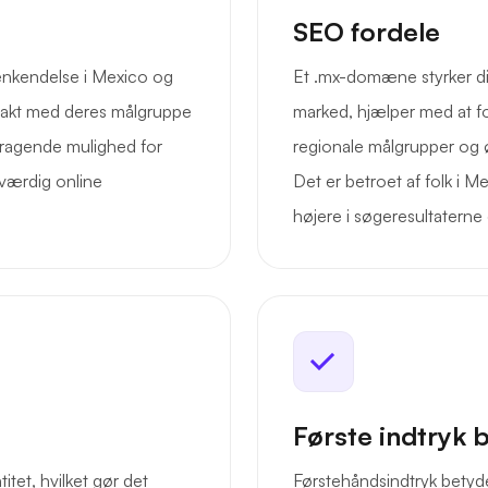
SEO fordele
enkendelse i Mexico og
Et .mx-domæne styrker di
takt med deres målgruppe
marked, hjælper med at f
emragende mulighed for
regionale målgrupper og ø
oværdig online
Det er betroet af folk i 
højere i søgeresultaterne o
Første indtryk 
tet, hvilket gør det
Førstehåndsindtryk betyd