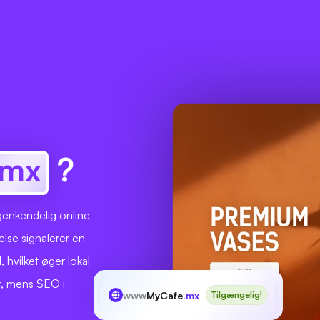
.mx
?
genkendelig online
lse signalerer en
, hvilket øger lokal
r, mens SEO i
www
MyCafe
.mx
Tilgængelig!