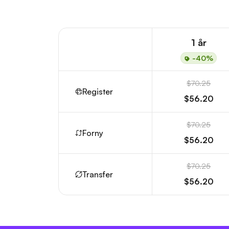
1 år
-40%
$70.25
Register
$56.20
$70.25
Forny
$56.20
$70.25
Transfer
$56.20