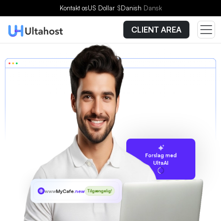
Kontakt os
US Dollar
$
Danish
Dansk
CLIENT AREA
Forslag med
UltaAI
www
MyCafe
.new
Tilgængelig!