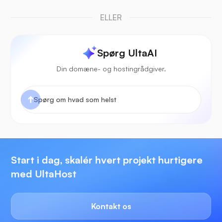
ELLER
Spørg UltaAI
Din domæne- og hostingrådgiver.
Start i dag, skalér hvert projekt hurtigere
med UltaHost
Kontakt os