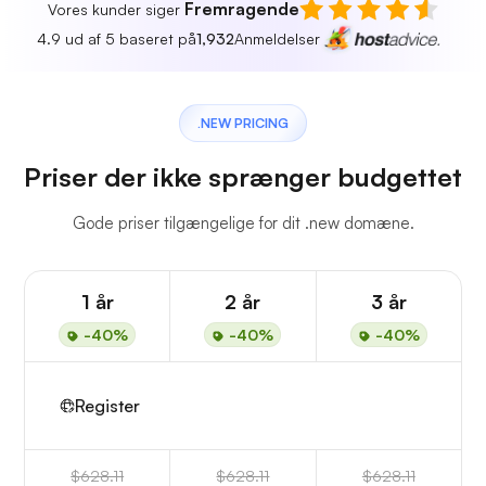
Fremragende
Vores kunder siger
4.9 ud af 5 baseret på
1,932
Anmeldelser
.NEW PRICING
Priser der ikke sprænger budgettet
Gode priser tilgængelige for dit .new domæne.
1 år
2 år
3 år
-40%
-40%
-40%
Register
$628.11
$628.11
$628.11