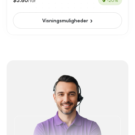
$3.80
/for
-20%
Visningsmuligheder