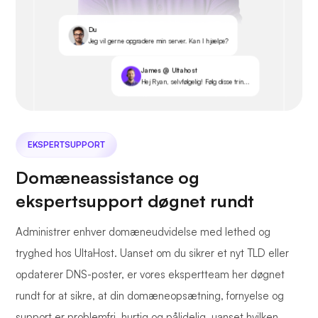
Du
Jeg vil gerne opgradere min server. Kan I hjælpe?
James @ Ultahost
Hej Ryan, selvfølgelig! Følg disse trin...
EKSPERTSUPPORT
Domæneassistance og
ekspertsupport døgnet rundt
Administrer enhver domæneudvidelse med lethed og
tryghed hos UltaHost. Uanset om du sikrer et nyt TLD eller
opdaterer DNS-poster, er vores ekspertteam her døgnet
rundt for at sikre, at din domæneopsætning, fornyelse og
support er problemfri, hurtig og pålidelig, uanset hvilken