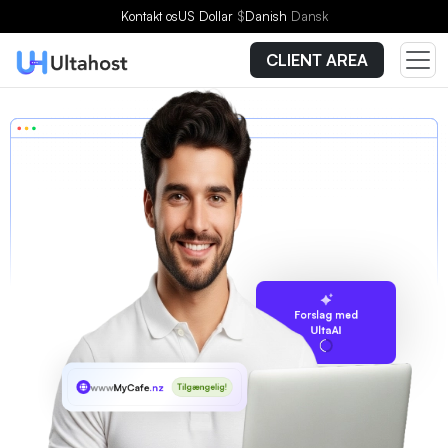
Kontakt os
US Dollar
$
Danish
Dansk
CLIENT AREA
Forslag med
UltaAI
www
MyCafe
.nz
Tilgængelig!