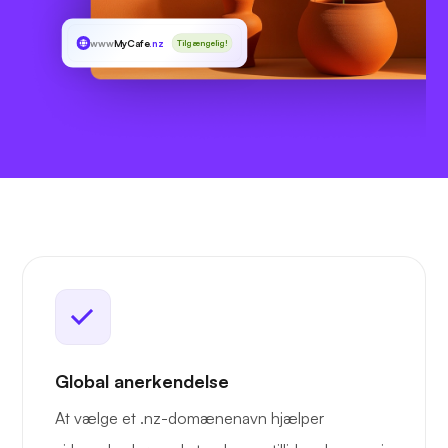
www
MyCafe
.nz
Tilgængelig!
Global anerkendelse
At vælge et .nz-domænenavn hjælper