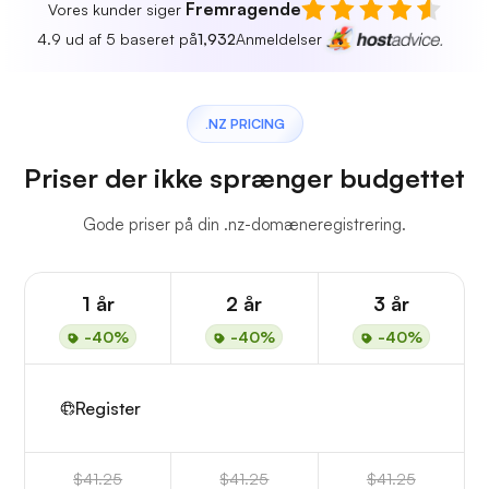
Fremragende
Vores kunder siger
4.9 ud af 5 baseret på
1,932
Anmeldelser
.NZ PRICING
Priser der ikke sprænger budgettet
Gode priser på din .nz-domæneregistrering.
1 år
2 år
3 år
-40%
-40%
-40%
Register
$41.25
$41.25
$41.25