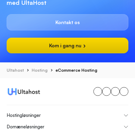
med UltaHost
Kontakt os
Kom i gang nu
Ultahost
Hosting
eCommerce Hosting
Hostingløsninger
Domæneløsninger