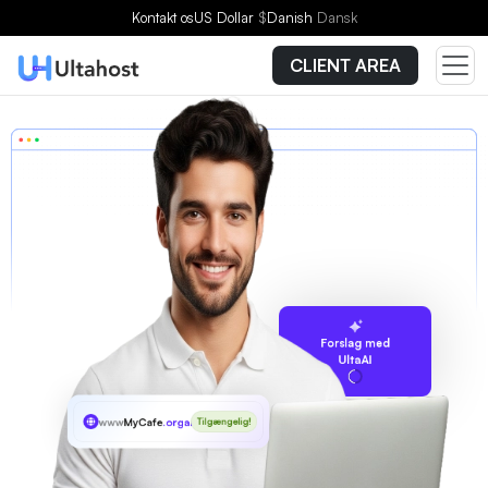
Kontakt os
US Dollar
$
Danish
Dansk
CLIENT AREA
Forslag med
UltaAI
www
MyCafe
.organic
Tilgængelig!