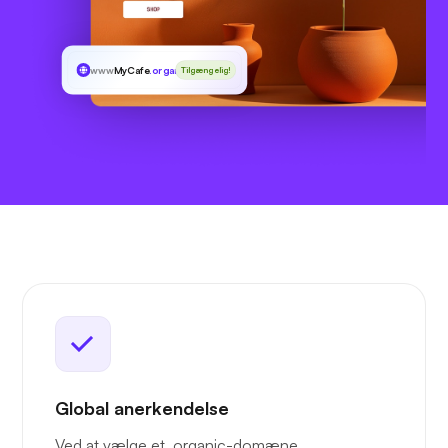
www
MyCafe
.organic
Tilgængelig!
Global anerkendelse
Ved at vælge et .organic-domæne