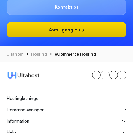
Kontakt os
Kom i gang nu
Ultahost
Hosting
eCommerce Hosting
Hostingløsninger
Domæneløsninger
Information
Help