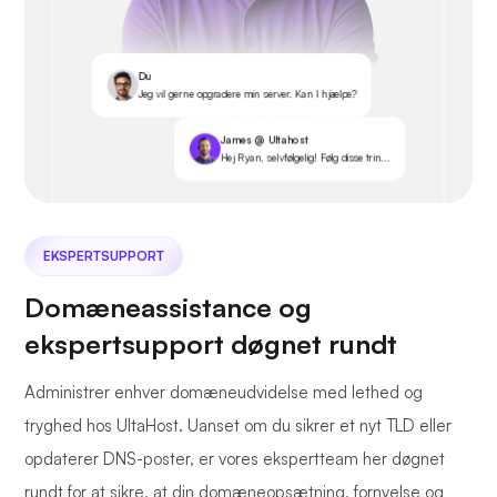
Du
Jeg vil gerne opgradere min server. Kan I hjælpe?
James @ Ultahost
Hej Ryan, selvfølgelig! Følg disse trin...
EKSPERTSUPPORT
Domæneassistance og
ekspertsupport døgnet rundt
Administrer enhver domæneudvidelse med lethed og
tryghed hos UltaHost. Uanset om du sikrer et nyt TLD eller
opdaterer DNS-poster, er vores ekspertteam her døgnet
rundt for at sikre, at din domæneopsætning, fornyelse og