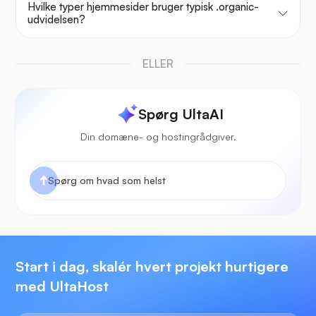
Hvilke typer hjemmesider bruger typisk .organic-
udvidelsen?
ELLER
Spørg UltaAI
Din domæne- og hostingrådgiver.
Start i dag, skalér hvert projekt hurtigere
med UltaHost