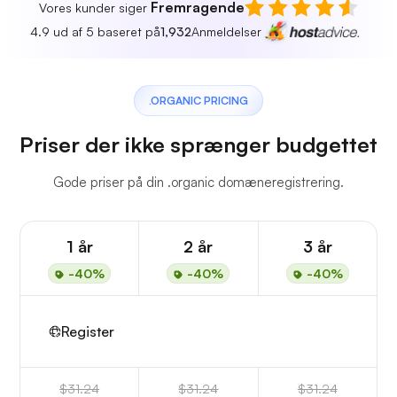
Fremragende
Vores kunder siger
4.9 ud af 5 baseret på
1,932
Anmeldelser
.ORGANIC PRICING
Priser der ikke sprænger budgettet
Gode priser på din .organic domæneregistrering.
1 år
2 år
3 år
-40%
-40%
-40%
Register
$31.24
$31.24
$31.24