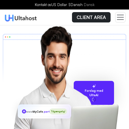
Kontakt os
US Dollar
$
Danish
Dansk
CLIENT AREA
Forslag med
UltaAI
www
MyCafe
.parts
Tilgængelig!