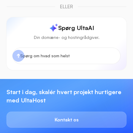
ELLER
Spørg UltaAI
Din domæne- og hostingrådgiver.
Start i dag, skalér hvert projekt hurtigere
med UltaHost
Kontakt os