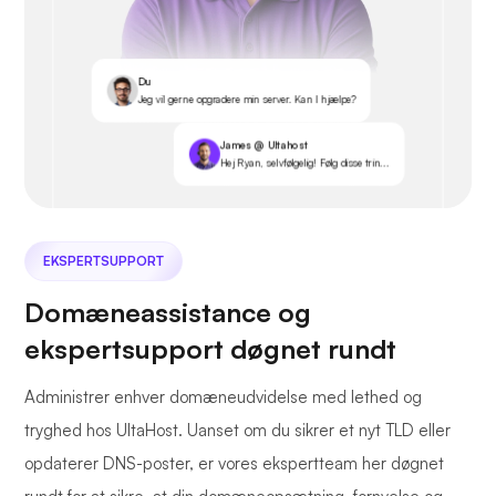
Du
Jeg vil gerne opgradere min server. Kan I hjælpe?
James @ Ultahost
Hej Ryan, selvfølgelig! Følg disse trin...
EKSPERTSUPPORT
Domæneassistance og
ekspertsupport døgnet rundt
Administrer enhver domæneudvidelse med lethed og
tryghed hos UltaHost. Uanset om du sikrer et nyt TLD eller
opdaterer DNS-poster, er vores ekspertteam her døgnet