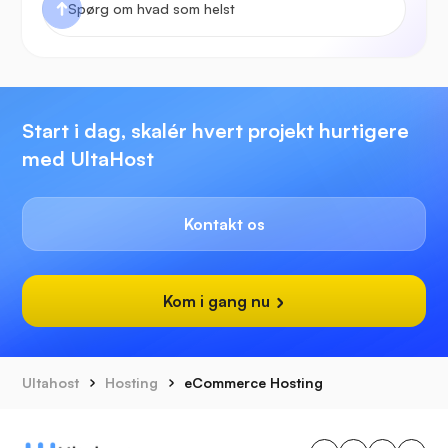
Start i dag, skalér hvert projekt hurtigere
med UltaHost
Kontakt os
Kom i gang nu
Ultahost
Hosting
eCommerce Hosting