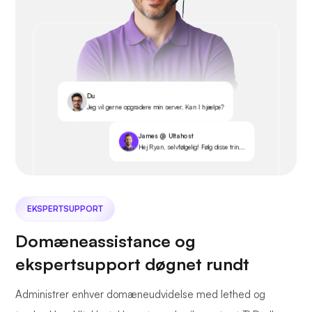
Du
Jeg vil gerne opgradere min server. Kan I hjælpe?
James @ Ultahost
Hej Ryan, selvfølgelig! Følg disse trin...
EKSPERTSUPPORT
Domæneassistance og
ekspertsupport døgnet rundt
Administrer enhver domæneudvidelse med lethed og