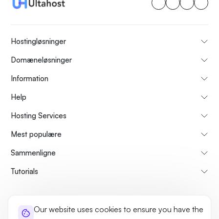
Hostingløsninger
Domæneløsninger
Information
Help
Hosting Services
Mest populære
Sammenligne
Tutorials
About Us
Cancellation & Refunds Policy
Terms and Conditions
Our website uses cookies to ensure you have the
Privacy Policy
Legal
Sitemap