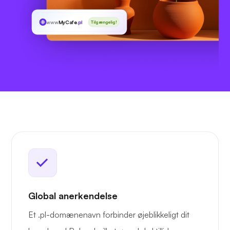
www
MyCafe
.pl
Tilgængelig!
Global anerkendelse
Et .pl-domænenavn forbinder øjeblikkeligt dit