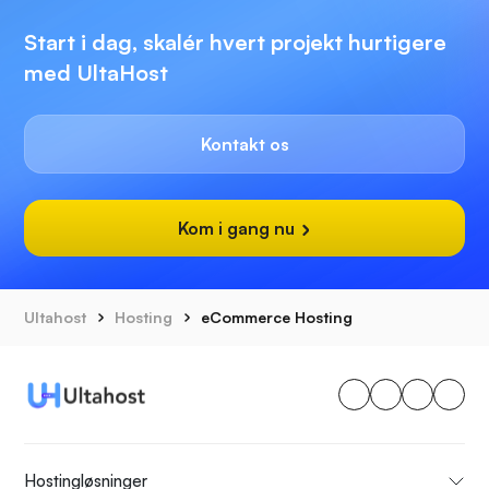
Start i dag, skalér hvert projekt hurtigere
med UltaHost
Kontakt os
Kom i gang nu
Ultahost
Hosting
eCommerce Hosting
Hostingløsninger