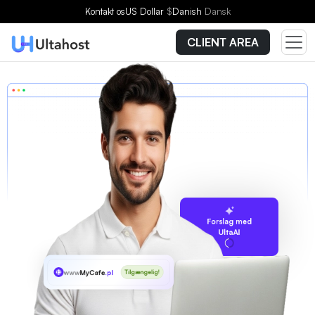
Kontakt os
US Dollar
$
Danish
Dansk
CLIENT AREA
Forslag med
UltaAI
www
MyCafe
.pl
Tilgængelig!