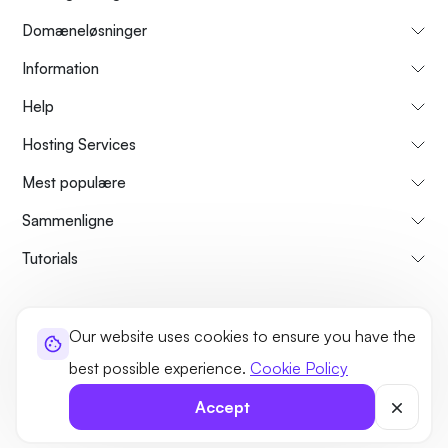
Domæneløsninger
Information
Help
Hosting Services
Mest populære
Sammenligne
Tutorials
About Us
Cancellation & Refunds Policy
Terms and Conditions
Our website uses cookies to ensure you have the
Privacy Policy
Legal
Sitemap
best possible experience.
Cookie Policy
©2026 UltaHost - All rights reserved
Accept