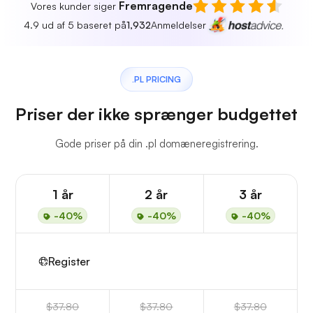
Fremragende
Vores kunder siger
4.9 ud af 5 baseret på
1,932
Anmeldelser
.PL PRICING
Priser der ikke sprænger budgettet
Gode priser på din .pl domæneregistrering.
1 år
2 år
3 år
-40%
-40%
-40%
Register
$37.80
$37.80
$37.80