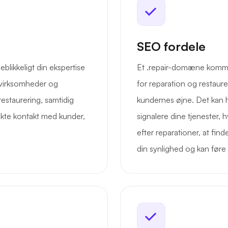
SEO fordele
likkeligt din ekspertise
Et .repair-domæne kommuni
or virksomheder og
for reparation og restaure
estaurering, samtidig
kundernes øjne. Det kan 
ekte kontakt med kunder,
signalere dine tjenester, h
efter reparationer, at fin
din synlighed og kan føre 