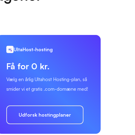
UltaHost-hosting
Få for 0 kr.
Vælg en årlig Ultahost Hosting-plan, så
smider vi et gratis .com-domæne med!
Udforsk hostingplaner