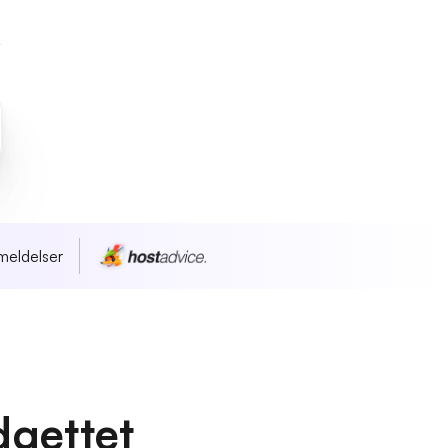
meldelser
dgettet