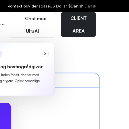
Kontakt os
Vidensbase
US Dollar
$
Danish
Dansk
CLIENT
Chat med
r
AREA
UltaAI
og hostingrådgiver
r inden for alt, der har med
g at gøre. Oplev personlige