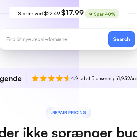
$17.99
Starter ved
$22.49
Spar 40%
Search
agende
4.9 ud af 5 baseret på
1,932
An
.REPAIR PRICING
 der ikke sprænger bu