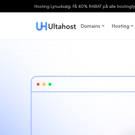
Hosting Lynudsalg: Få 40% RABAT på alle hostingtj
Domains
Hosting