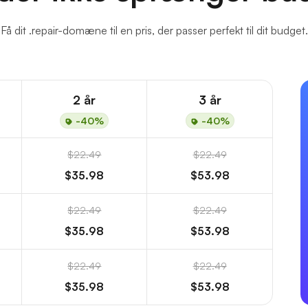
Få dit .repair-domæne til en pris, der passer perfekt til dit budget.
2 år
3 år
-40%
-40%
$22.49
$22.49
$35.98
$53.98
$22.49
$22.49
$35.98
$53.98
$22.49
$22.49
$35.98
$53.98