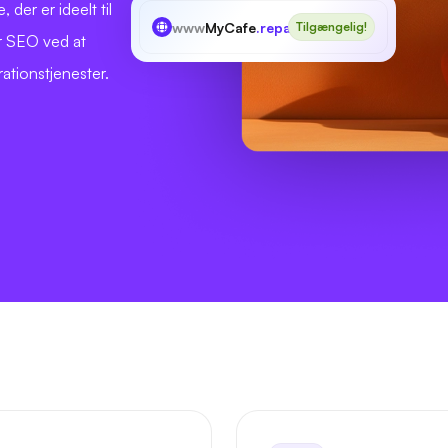
der er ideelt til
www
MyCafe
.repair
Tilgængelig!
r SEO ved at
ationstjenester.