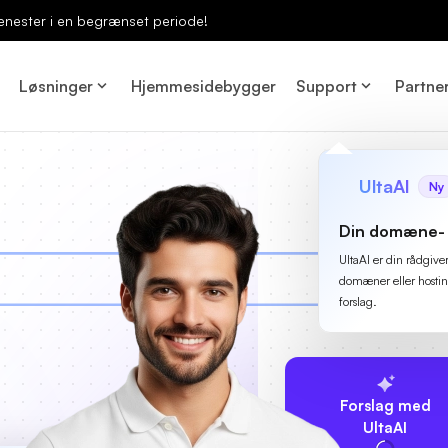
enester i en begrænset periode!
Løsninger
Hjemmesidebygger
Support
Partne
UltaAI
Ny
Din domæne- 
UltaAI er din rådgive
domæner eller hostin
forslag.
Forslag med
UltaAI