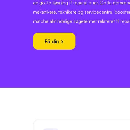
en go-to-løsning til reparationer. Dette domæne, 
mekanikere, teknikere og servicecentre, booste
matche almindelige søgetermer relateret til repar
Få din