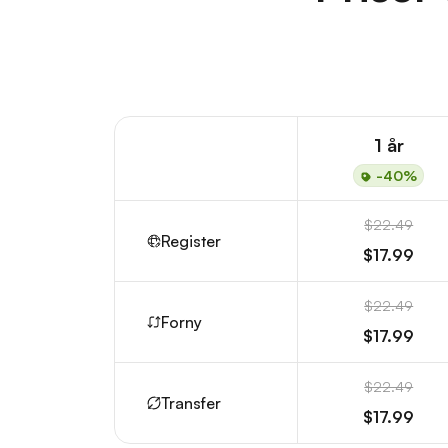
1 år
-40%
$22.49
Register
$17.99
$22.49
Forny
$17.99
$22.49
Transfer
$17.99