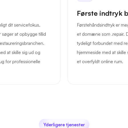
Første indtryk 
gt dit servicefokus,
Førstehåndsindtryk er meg
r søger at opbygge tillid
et domæne som .repair. De
 restaureringsbranchen.
tydeligt forbundet med r
med at skille sig ud og
hjemmeside med at skille s
rug for professionelle
et overfyldt online rum.
Yderligere tjenester