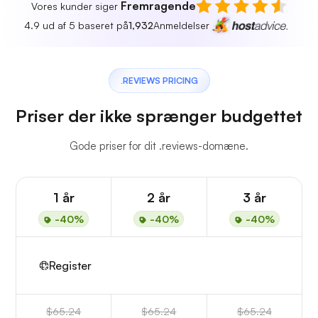
Fremragende
Vores kunder siger
4.9 ud af 5 baseret på
1,932
Anmeldelser
.REVIEWS PRICING
Priser der ikke sprænger budgettet
Gode priser for dit .reviews-domæne.
1 år
2 år
3 år
-40%
-40%
-40%
Register
$65.24
$65.24
$65.24