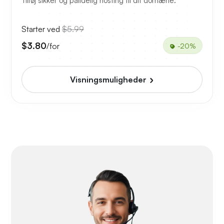
Tilføj sikker og pålidelig hosting til dit domæne.
Starter ved
$5.99
$3.80
/for
-20%
Visningsmuligheder