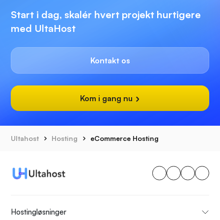
Start i dag, skalér hvert projekt hurtigere
med UltaHost
Kontakt os
Kom i gang nu
Ultahost
Hosting
eCommerce Hosting
Hostingløsninger