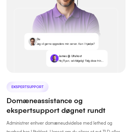
Du
Jeg vil gerne opgradere min server. Kan I hjælpe?
James @ Ultahost
Hej Ryan, selvfølgelig! Følg disse trin...
EKSPERTSUPPORT
Domæneassistance og
ekspertsupport døgnet rundt
Administrer enhver domæneudvidelse med lethed og
tryghed hos UltaHost. Uanset om du sikrer et nyt TLD eller