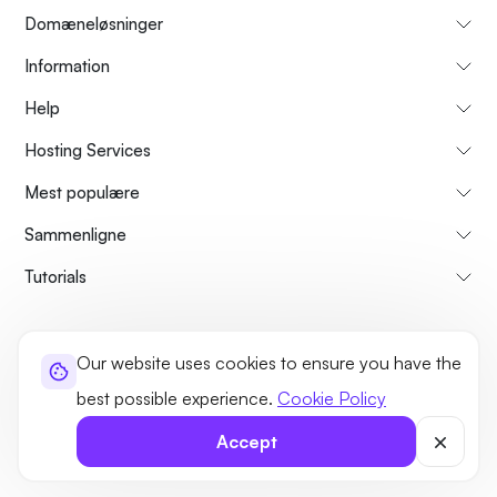
Domæneløsninger
Information
Help
Hosting Services
Mest populære
Sammenligne
Tutorials
About Us
Cancellation & Refunds Policy
Terms and Conditions
Our website uses cookies to ensure you have the
Privacy Policy
Legal
Sitemap
best possible experience.
Cookie Policy
©2026 UltaHost - All rights reserved
Accept