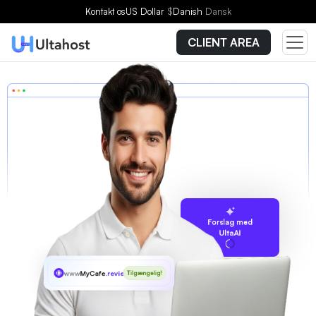
Kontakt os
US Dollar
$
Danish
Dansk
CLIENT AREA
Forslag med
UltaAI
www
MyCafe
.reviews
Tilgængelig!