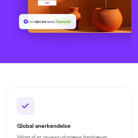
www
MyCafe
.reviews
Tilgængelig!
Global anerkendelse
Valget af et .reviews-domæne fremhæver