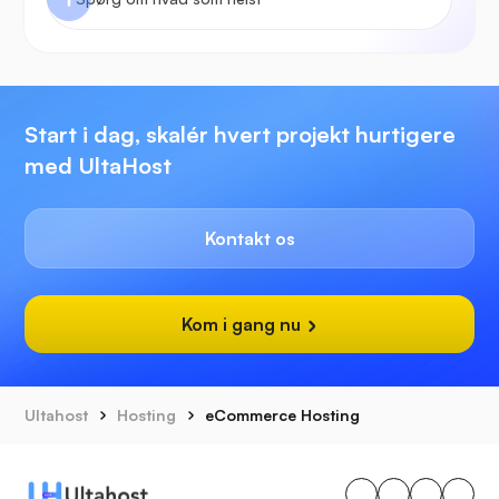
Start i dag, skalér hvert projekt hurtigere
med UltaHost
Kontakt os
Kom i gang nu
Ultahost
Hosting
eCommerce Hosting