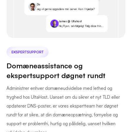
Du
Jeg vil gerne opgradere min server. Kan I hjælpe?
James @ Ultahost
Hej Ryan, selvfølgelig! Følg disse trin...
EKSPERTSUPPORT
Domæneassistance og
ekspertsupport døgnet rundt
Administrer enhver domæneudvidelse med lethed og
tryghed hos UltaHost. Uanset om du sikrer et nyt TLD eller
opdaterer DNS-poster, er vores ekspertteam her døgnet
rundt for at sikre, at din domæneopsætning, fornyelse og
support er problemfri, hurtig og pålidelig, uanset hvilken