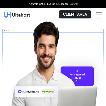
Kontakt os
US Dollar
$
Danish
Dansk
CLIENT AREA
Forslag med
UltaAI
www
MyCafe
.rip
Tilgængelig!