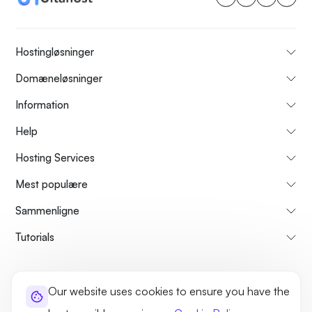
Hostingløsninger
Domæneløsninger
Information
Help
Hosting Services
Mest populære
Sammenligne
Tutorials
About Us
Cancellation & Refunds Policy
Terms and Conditions
Our website uses cookies to ensure you have the
Privacy Policy
Legal
Sitemap