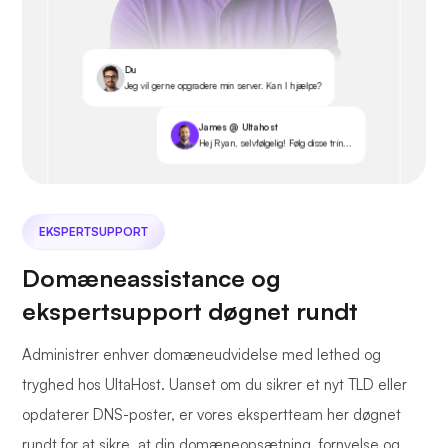
Du
Jeg vil gerne opgradere min server. Kan I hjælpe?
James @ Ultahost
Hej Ryan, selvfølgelig! Følg disse trin...
EKSPERTSUPPORT
Domæneassistance og
ekspertsupport døgnet rundt
Administrer enhver domæneudvidelse med lethed og
tryghed hos UltaHost. Uanset om du sikrer et nyt TLD eller
opdaterer DNS-poster, er vores ekspertteam her døgnet
rundt for at sikre, at din domæneopsætning, fornyelse og