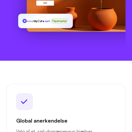
www
MyCafe
.sarl
Tilgængelig!
Global anerkendelse
Valg af et .sarl-domænenavn hjælper