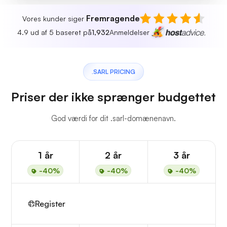
Fremragende
Vores kunder siger
4.9 ud af 5 baseret på
1,932
Anmeldelser
.SARL PRICING
Priser der ikke sprænger budgettet
God værdi for dit .sarl-domænenavn.
1 år
2 år
3 år
-40%
-40%
-40%
Register