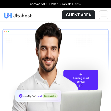
Kontakt os
US Dollar
$
Danish
Dansk
CLIENT AREA
Forslag med
UltaAI
www
MyCafe
.sarl
Tilgængelig!