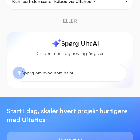
Kan .sarl-domæner købes via Ultahost?
ELLER
Spørg UltaAI
Din domæne- og hostingrådgiver.
Start i dag, skalér hvert projekt hurtigere
med UltaHost