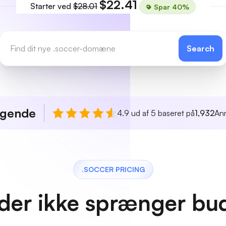
$22.41
Starter ved
$28.01
Spar 40%
Search
agende
4.9 ud af 5 baseret på
1,932
An
.SOCCER PRICING
 der ikke sprænger bu