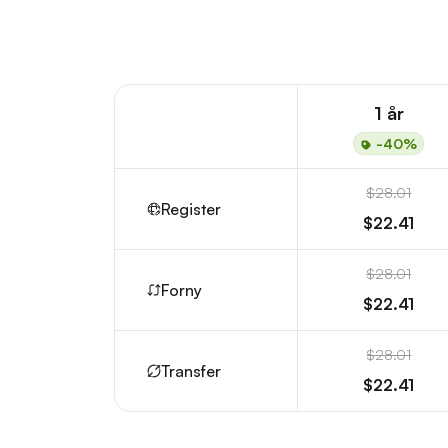
1 år
-40%
$28.01
Register
$22.41
$28.01
Forny
$22.41
$28.01
Transfer
$22.41