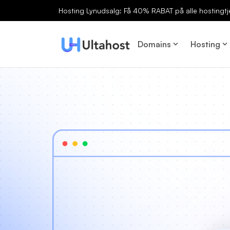
Hosting Lynudsalg: Få 40% RABAT på alle hostingtj
Domains
Hosting