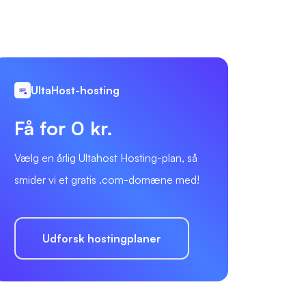
UltaHost-hosting
Få for 0 kr.
Vælg en årlig Ultahost Hosting-plan, så
smider vi et gratis .com-domæne med!
Udforsk hostingplaner