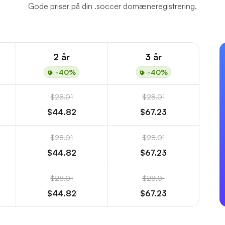
Gode priser på din .soccer domæneregistrering.
2 år
3 år
-40%
-40%
$28.01
$28.01
$44.82
$67.23
$28.01
$28.01
$44.82
$67.23
$28.01
$28.01
$44.82
$67.23