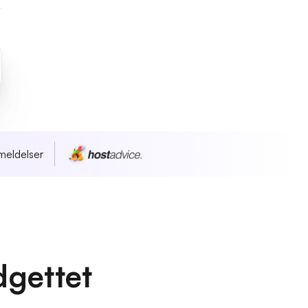
meldelser
dgettet