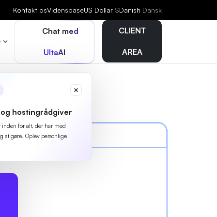
Kontakt os
Vidensbase
US Dollar
$
Danish
Dansk
CLIENT
Chat med
r
AREA
UltaAI
og hostingrådgiver
r inden for alt, der har med
g at gøre. Oplev personlige