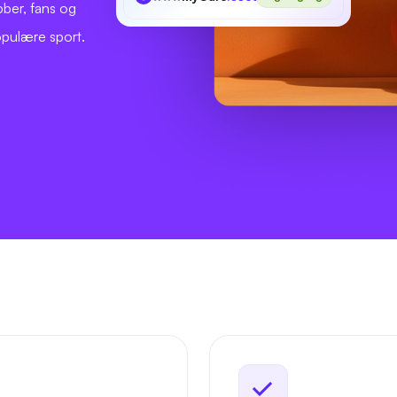
ber, fans og
opulære sport.