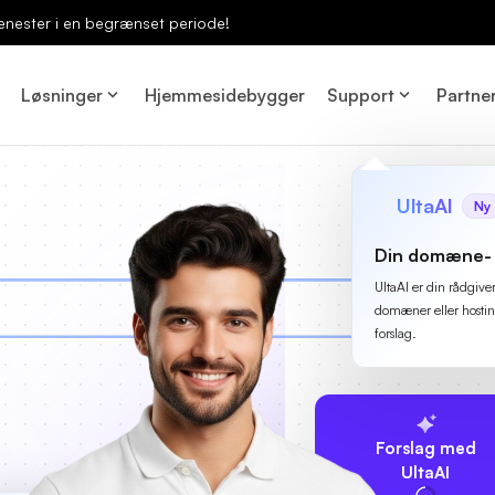
enester i en begrænset periode!
Løsninger
Hjemmesidebygger
Support
Partne
UltaAI
Ny
Din domæne- 
UltaAI er din rådgive
domæner eller hostin
forslag.
Forslag med
UltaAI