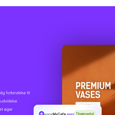
g forbindelse til
udvidelse
ket øger
www
MyCafe
.soccer
Tilgængelig!