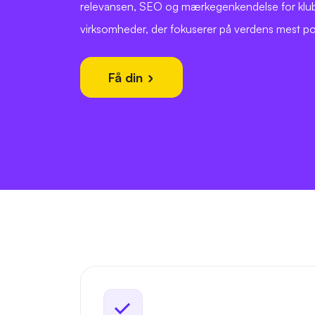
relevansen, SEO og mærkegenkendelse for klub
virksomheder, der fokuserer på verdens mest p
Få din