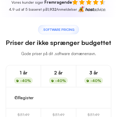
Fremragende
Vores kunder siger
4.9 ud af 5 baseret på
1,932
Anmeldelser
.SOFTWARE PRICING
Priser der ikke sprænger budgettet
Gode priser på dit .software domænenavn.
1 år
2 år
3 år
-40%
-40%
-40%
Register
$37.49
$37.49
$37.49