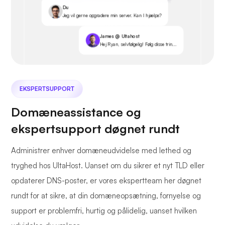
Du
Jeg vil gerne opgradere min server. Kan I hjælpe?
James @ Ultahost
Hej Ryan, selvfølgelig! Følg disse trin...
EKSPERTSUPPORT
Domæneassistance og
ekspertsupport døgnet rundt
Administrer enhver domæneudvidelse med lethed og
tryghed hos UltaHost. Uanset om du sikrer et nyt TLD eller
opdaterer DNS-poster, er vores ekspertteam her døgnet
rundt for at sikre, at din domæneopsætning, fornyelse og
support er problemfri, hurtig og pålidelig, uanset hvilken