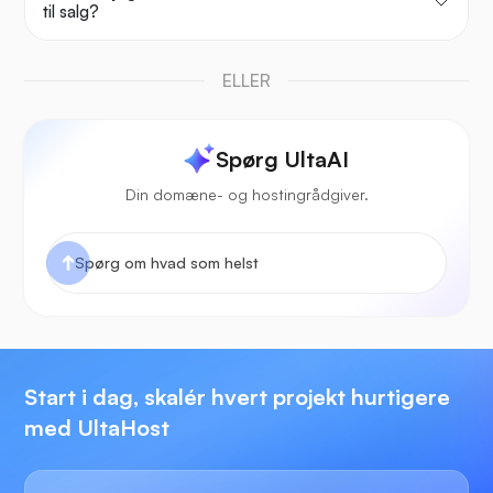
til salg?
ELLER
Spørg UltaAI
Din domæne- og hostingrådgiver.
Start i dag, skalér hvert projekt hurtigere
med UltaHost