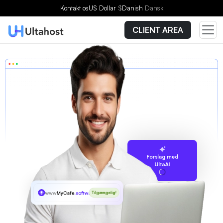
Kontakt os
US Dollar
$
Danish
Dansk
CLIENT AREA
Forslag med
UltaAI
www
MyCafe
.software
Tilgængelig!