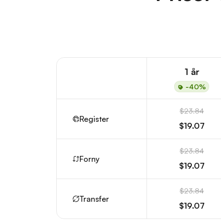
1 år
-40%
$23.84
Register
$19.07
$23.84
Forny
$19.07
$23.84
Transfer
$19.07