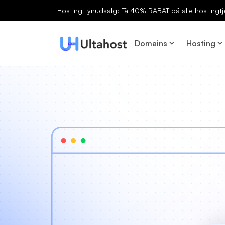
Hosting Lynudsalg: Få 40% RABAT på alle hostingtj
Domains
Hosting