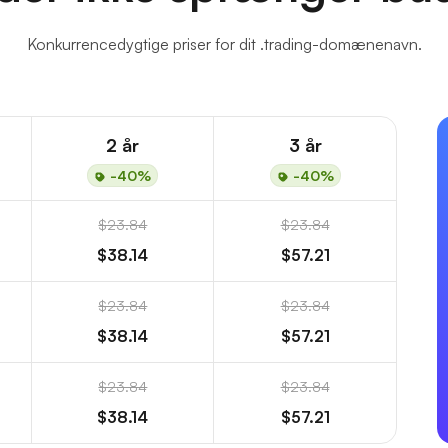
Konkurrencedygtige priser for dit .trading-domænenavn.
2 år
3 år
-40%
-40%
$23.84
$23.84
$38.14
$57.21
$23.84
$23.84
$38.14
$57.21
$23.84
$23.84
$38.14
$57.21