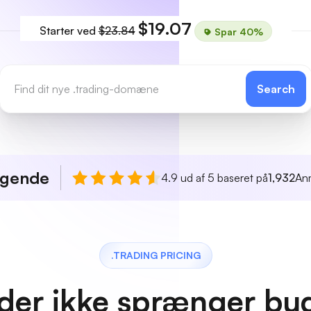
$19.07
Starter ved
$23.84
Spar 40%
Search
agende
4.9 ud af 5 baseret på
1,932
An
.TRADING PRICING
 der ikke sprænger bu