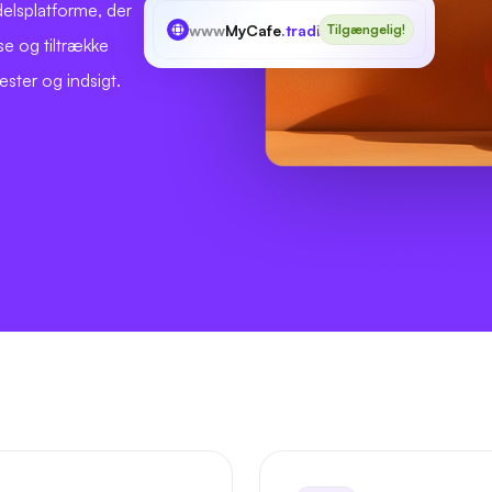
delsplatforme, der
www
MyCafe
.trading
Tilgængelig!
lse og tiltrække
ester og indsigt.