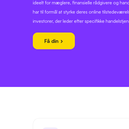
ideelt for mæglere, finansielle rådgivere og han
har til formål at styrke deres online tilstedevære
investorer, der leder efter specifikke handelstjen
Få din