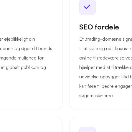
SEO fordele
 øjeblikkeligt din
Et .trading-domæne signale
rdenen og øger dit brands
til at skille sig ud i fina
mragende mulighed for
online tilstedeværelse ved 
 et globalt publikum og
hjælper med at tiltrække
udvidelse opbygger tillid 
kan føre til bedre engage
søgemaskinerne.