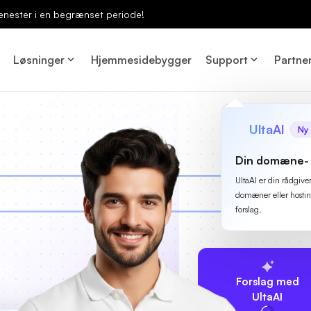
enester i en begrænset periode!
Løsninger
Hjemmesidebygger
Support
Partne
UltaAI
Ny
Din domæne- 
UltaAI er din rådgive
domæner eller hostin
forslag.
Forslag med
UltaAI