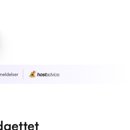
meldelser
dgettet