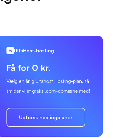
UltaHost-hosting
Få for 0 kr.
Vælg en årlig Ultahost Hosting-plan, så
smider vi et gratis .com-domæne med!
Udforsk hostingplaner