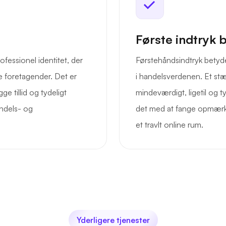
Første indtryk 
fessionel identitet, der
Førstehåndsindtryk betyd
le foretagender. Det er
i handelsverdenen. Et s
e tillid og tydeligt
mindeværdigt, ligetil og ty
ndels- og
det med at fange opmærks
et travlt online rum.
Yderligere tjenester