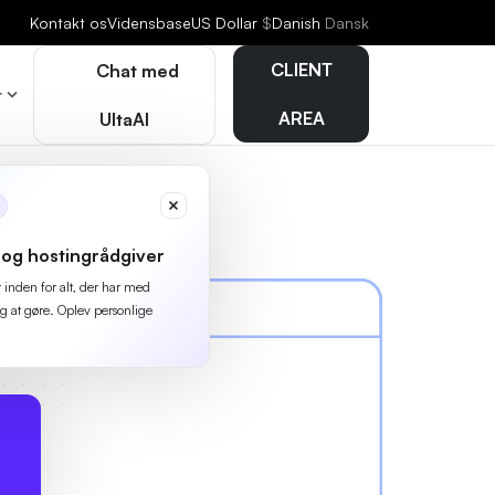
Kontakt os
Vidensbase
US Dollar
$
Danish
Dansk
CLIENT
Chat med
r
AREA
UltaAI
og hostingrådgiver
r inden for alt, der har med
g at gøre. Oplev personlige