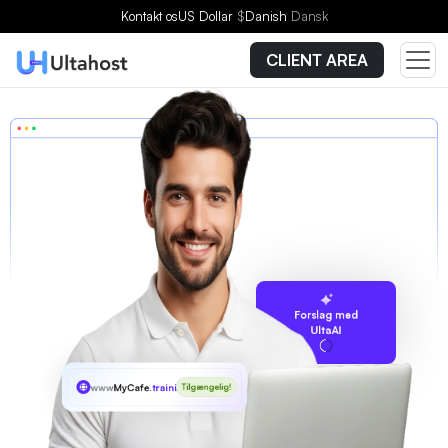
Kontakt os
US Dollar
$
Danish
Dansk
CLIENT AREA
Forslag med
UltaAI
www
MyCafe
.training
Tilgængelig!