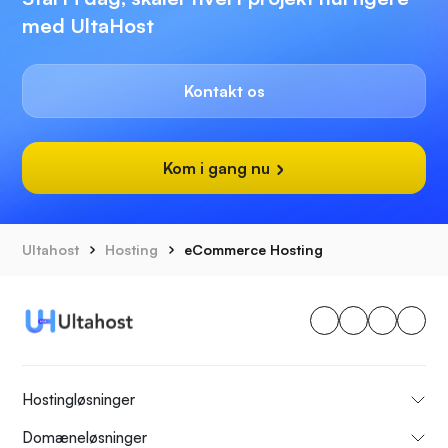
med UltaHost
Kontakt os
Kom i gang nu
Ultahost
Hosting
eCommerce Hosting
Hostingløsninger
Domæneløsninger