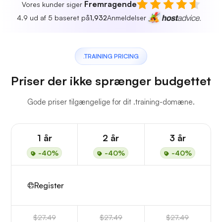
Fremragende
Vores kunder siger
4.9 ud af 5 baseret på
1,932
Anmeldelser
.TRAINING PRICING
Priser der ikke sprænger budgettet
Gode priser tilgængelige for dit .training-domæne.
1 år
2 år
3 år
-40%
-40%
-40%
Register
$27.49
$27.49
$27.49