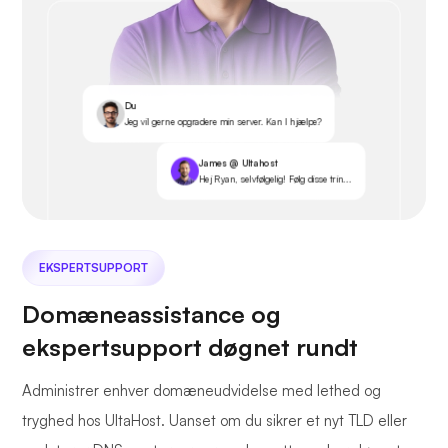
Du
Jeg vil gerne opgradere min server. Kan I hjælpe?
James @ Ultahost
Hej Ryan, selvfølgelig! Følg disse trin...
EKSPERTSUPPORT
Domæneassistance og
ekspertsupport døgnet rundt
Administrer enhver domæneudvidelse med lethed og
tryghed hos UltaHost. Uanset om du sikrer et nyt TLD eller