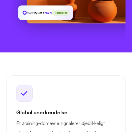
www
MyCafe
.training
Tilgængelig!
Global anerkendelse
Et .training-domæne signalerer øjeblikkeligt