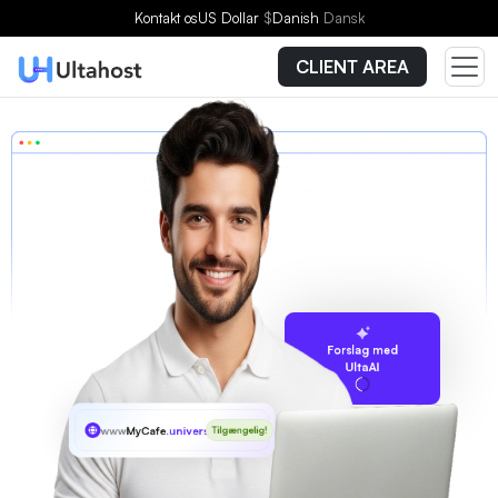
Kontakt os
US Dollar
$
Danish
Dansk
CLIENT AREA
Forslag med
UltaAI
www
MyCafe
.university
Tilgængelig!