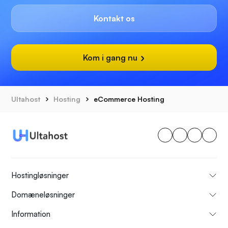
Kontakt os
Kom i gang nu
Ultahost
Hosting
eCommerce Hosting
Hostingløsninger
Domæneløsninger
Information