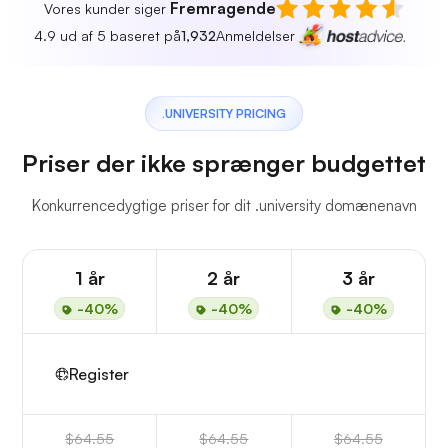
Fremragende
Vores kunder siger
4.9 ud af 5 baseret på
1,932
Anmeldelser
.UNIVERSITY PRICING
Priser der ikke sprænger budgettet
Konkurrencedygtige priser for dit .university domænenavn
1 år
2 år
3 år
-40%
-40%
-40%
Register
$64.55
$64.55
$64.55