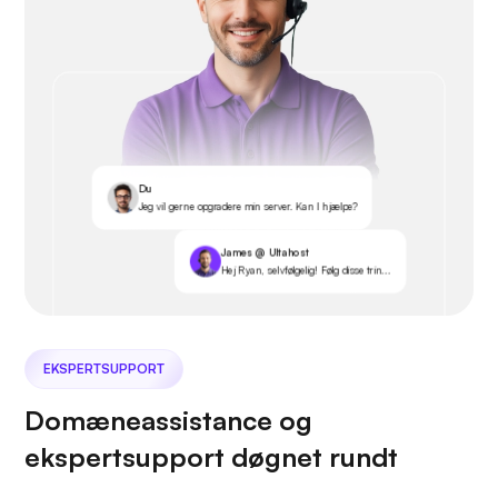
Du
Jeg vil gerne opgradere min server. Kan I hjælpe?
James @ Ultahost
Hej Ryan, selvfølgelig! Følg disse trin...
EKSPERTSUPPORT
Domæneassistance og
ekspertsupport døgnet rundt