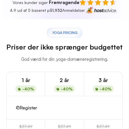
Fremragende
Vores kunder siger
4.9 ud af 5 baseret på
1,932
Anmeldelser
.YOGA PRICING
Priser der ikke sprænger budgettet
God værdi for din .yoga-domæneregistrering.
1 år
2 år
3 år
-40%
-40%
-40%
Register
$37.49
$37.49
$37.49