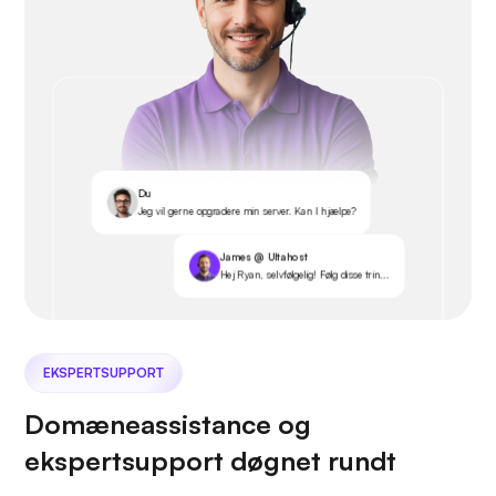
Du
Jeg vil gerne opgradere min server. Kan I hjælpe?
James @ Ultahost
Hej Ryan, selvfølgelig! Følg disse trin...
EKSPERTSUPPORT
Domæneassistance og
ekspertsupport døgnet rundt