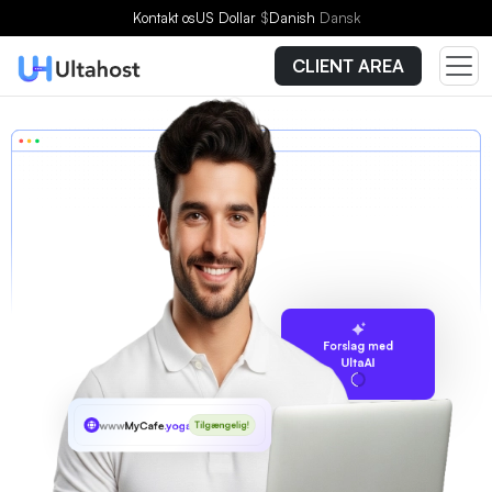
Kontakt os
US Dollar
$
Danish
Dansk
CLIENT AREA
Forslag med
UltaAI
www
MyCafe
.yoga
Tilgængelig!