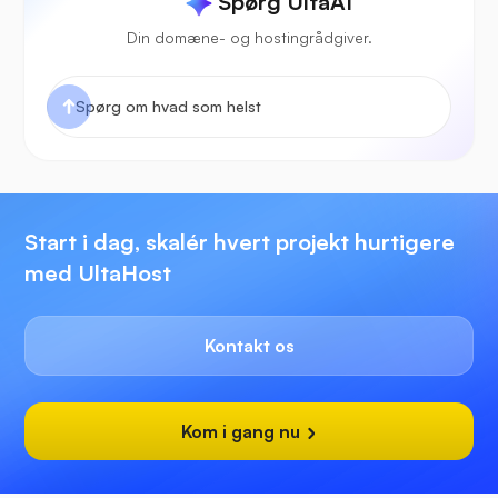
Spørg UltaAI
Din domæne- og hostingrådgiver.
Start i dag, skalér hvert projekt hurtigere
med UltaHost
Kontakt os
Kom i gang nu