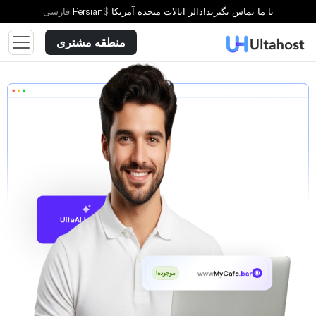
با ما تماس بگیرید!
دالر ایالات متحده آمریکا
$
Persian
فارسى
منطقه مشتری
پیشنهاد با UltaAI
www
MyCafe
.bar
موجوده!