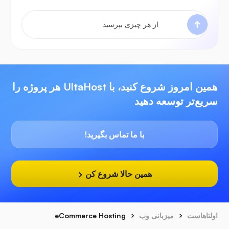
همین امروز شروع کنید، با UltaHost هر پروژه را
سریع‌تر توسعه دهید
با ما تماس بگیرید!
همین حالا شروع کن
اولتاهاست
میزبانی وب
eCommerce Hosting