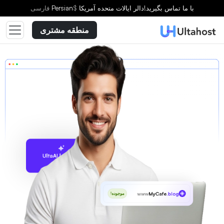
با ما تماس بگیرید!
دالر ایالات متحده آمریکا
$
Persian
فارسى
منطقه مشتری
پیشنهاد با UltaAI
www
MyCafe
.blog
موجوده!