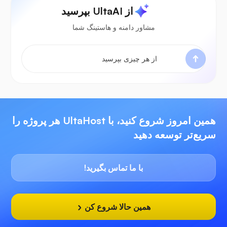
از UltaAI بپرسید
مشاور دامنه و هاستینگ شما
همین امروز شروع کنید، با UltaHost هر پروژه را
سریع‌تر توسعه دهید
با ما تماس بگیرید!
همین حالا شروع کن