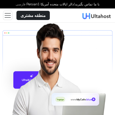
با ما تماس بگیرید!
دالر ایالات متحده آمریکا
$
Persian
فارسى
منطقه مشتری
پیشنهاد با UltaAI
www
MyCafe
.blue
موجوده!