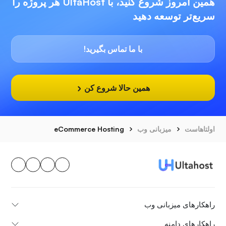
همین امروز شروع کنید، با UltaHost هر پروژه را
سریع‌تر توسعه دهید
با ما تماس بگیرید!
همین حالا شروع کن
اولتاهاست
میزبانی وب
eCommerce Hosting
راهکارهای میزبانی وب
راهکارهای دامنه