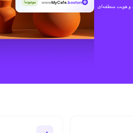
www
MyCafe
.boston
موجوده!
و هویت منطقه‌ای