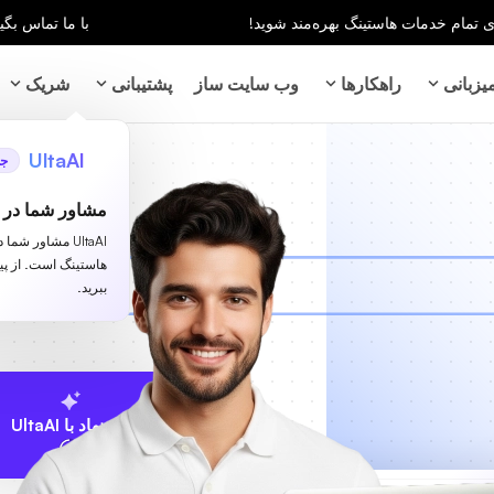
با ما تماس بگیر
زبانی
راهکارها
وب سایت ساز
پشتیبانی
شریک
UltaAI
جد
مشاور شما در ز
UltaAI مشاور شم
هاستینگ است. از پ
ببرید.
پیشنهاد با UltaAI