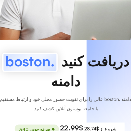
www
MyCafe
.boston
موجوده!
دریافت کنید
.boston
دامنه
دامنه .boston عالی را برای تقویت حضور محلی خود و ارتباط مستقیم
با جامعه بوستون آنلاین کشف کنید.
$22.99
شروع از
$28.74
صرفه جویی 40%