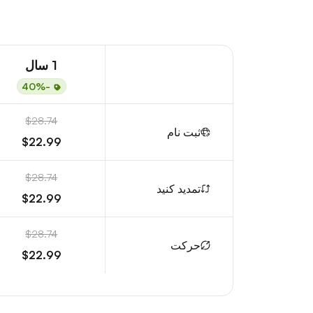
1 سال
-40%
$28.74
ثبت نام
$22.99
$28.74
تمدید کنید
$22.99
$28.74
حرکت
$22.99