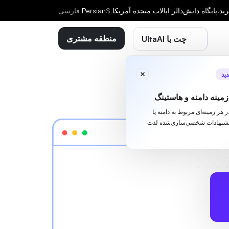
ید!
پایگاه دانش
دالر ایالات متحده آمریکا
$
Persian
فارسى
منطقه مشتری
چت با UltaAI
ید
مینه دامنه و هاستینگ
ا در هر زمینه‌ای مربوط به دامنه یا
یشنهادات شخصی‌سازی‌شده لذت