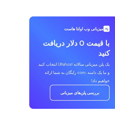
میزبانی وب اولتا هاست
با قیمت 0 دلار دریافت
کنید
یک پلن میزبانی سالانه Ultahost انتخاب کنید
و ما یک دامنه .com رایگان به شما ارائه
خواهیم داد!
بررسی پلن‌های میزبانی