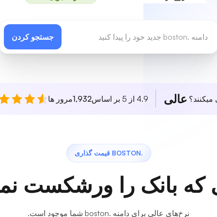
جستجو کردن
عالی
 میکنند؟
4.9 از 5 بر اساس
1,932
مرور ها
.BOSTON قیمت گذاری
 که بانک را ورشکست نمی
نرخ‌های عالی برای دامنه .boston شما موجود است.