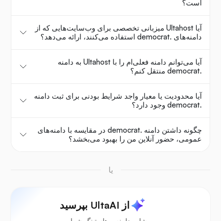
است؟
آیا Ultahost میزبانی تخصصی برای وب‌سایت‌هایی که از
دامنه‌های .democrat استفاده می‌کنند، ارائه می‌دهد؟
آیا می‌توانم دامنه فعلی‌ام را با Ultahost به دامنه
.democrat منتقل کنم؟
آیا محدودیت یا معیار واجد شرایط بودنی برای ثبت دامنه
.democrat وجود دارد؟
چگونه داشتن دامنه .democrat در مقایسه با دامنه‌های
عمومی، حضور آنلاین من را بهبود می‌بخشد؟
یا
از UltaAI بپرسید
مشاور دامنه و هاستینگ شما