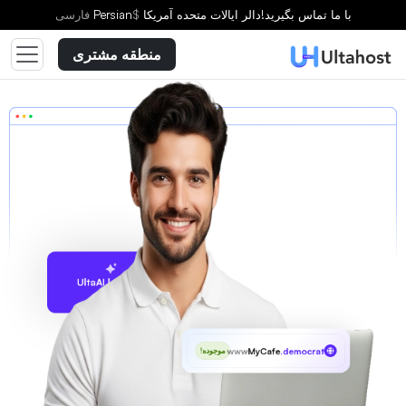
با ما تماس بگیرید!
دالر ایالات متحده آمریکا
$
Persian
فارسى
منطقه مشتری
پیشنهاد با UltaAI
www
MyCafe
.democrat
موجوده!