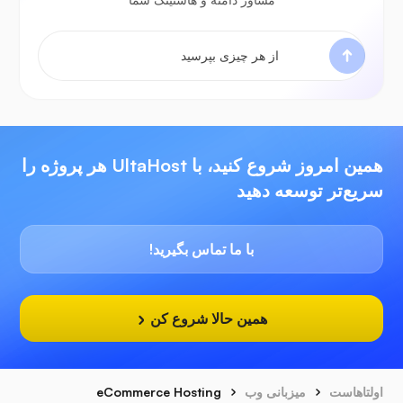
همین امروز شروع کنید، با UltaHost هر پروژه را
سریع‌تر توسعه دهید
با ما تماس بگیرید!
همین حالا شروع کن
اولتاهاست
میزبانی وب
eCommerce Hosting