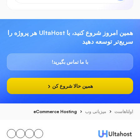
همین امروز شروع کنید، با UltaHost هر پروژه را
سریع‌تر توسعه دهید
با ما تماس بگیرید!
همین حالا شروع کن
اولتاهاست
میزبانی وب
eCommerce Hosting