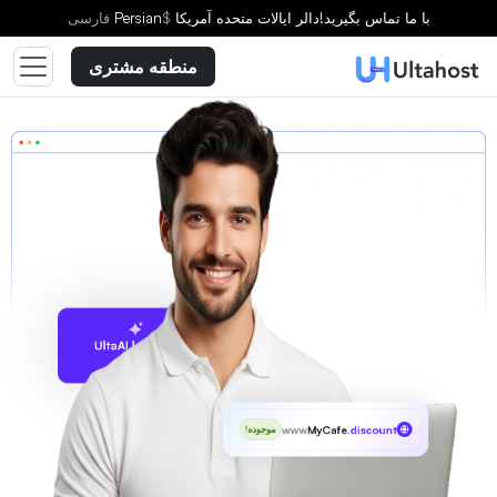
با ما تماس بگیرید!
دالر ایالات متحده آمریکا
$
Persian
فارسى
منطقه مشتری
پیشنهاد با UltaAI
www
MyCafe
.discount
موجوده!