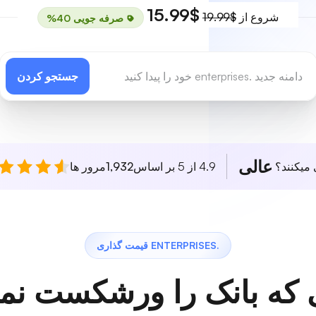
$15.99
شروع از
$19.99
صرفه جویی 40%
جستجو کردن
عالی
 میکنند؟
4.9 از 5 بر اساس
1,932
مرور ها
.ENTERPRISES قیمت گذاری
 که بانک را ورشکست نمی