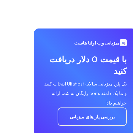
میزبانی وب اولتا هاست
با قیمت 0 دلار دریافت
کنید
یک پلن میزبانی سالانه Ultahost انتخاب کنید
و ما یک دامنه .com رایگان به شما ارائه
خواهیم داد!
بررسی پلن‌های میزبانی