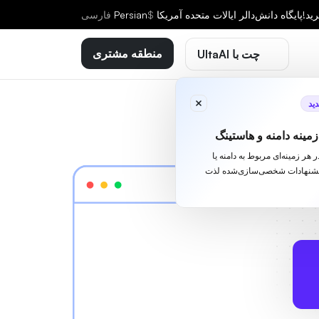
ید!
پایگاه دانش
دالر ایالات متحده آمریکا
$
Persian
فارسى
منطقه مشتری
چت با UltaAI
ید
مینه دامنه و هاستینگ
ا در هر زمینه‌ای مربوط به دامنه یا
یشنهادات شخصی‌سازی‌شده لذت