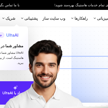
با ما تماس بگیر
زبانی
راهکارها
وب سایت ساز
پشتیبانی
شریک
UltaAI
جد
مشاور شما در ز
UltaAI مشاور شم
هاستینگ است. از پ
ببرید.
پیشنهاد با UltaAI