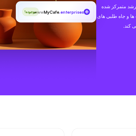
 رشد متمرکز شده
www
MyCafe
.enterprises
موجوده!
ها و جاه طلبی های
ی کند.