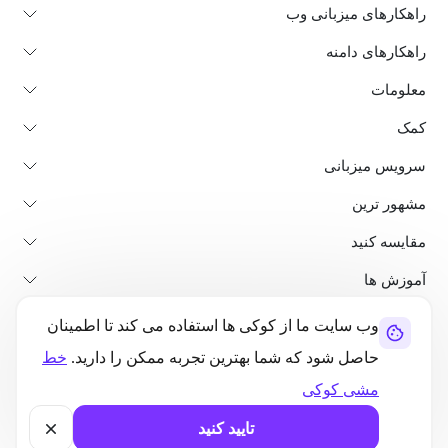
راهکارهای میزبانی وب
راهکارهای دامنه
معلومات
کمک
سرویس میزبانی
مشهور ترین
مقایسه کنید
آموزش ها
وب سایت ما از کوکی ها استفاده می کند تا اطمینان
در باره ما
پالیسی لغو و بازپرداخت
شرایط استفاده
حاصل شود که شما بهترین تجربه ممکن را دارید.
خط
سیاست حفظ حریم خصوصی
قانونی بودن
نقشه سایت
مشی کوکی
©2026 UltaHost - تمامی حقوق محفوظ است
تایید کنید