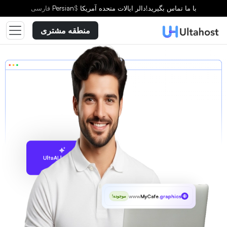
با ما تماس بگیرید!
دالر ایالات متحده آمریکا
$
Persian
فارسى
منطقه مشتری
پیشنهاد با UltaAI
www
MyCafe
.graphics
موجوده!