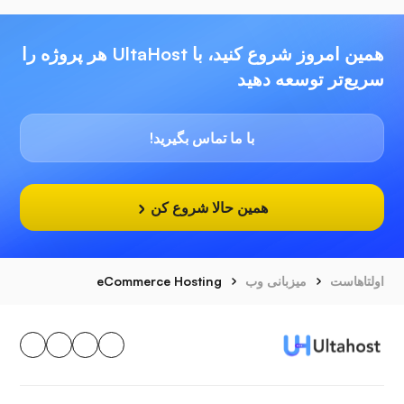
همین امروز شروع کنید، با UltaHost هر پروژه را
سریع‌تر توسعه دهید
با ما تماس بگیرید!
همین حالا شروع کن
اولتاهاست
میزبانی وب
eCommerce Hosting