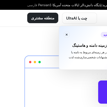
ید!
پایگاه دانش
دالر ایالات متحده آمریکا
$
Persian
فارسى
منطقه مشتری
چت با UltaAI
ید
مینه دامنه و هاستینگ
ا در هر زمینه‌ای مربوط به دامنه یا
یشنهادات شخصی‌سازی‌شده لذت