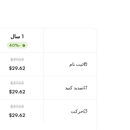
1 سال
-40%
$37.03
ثبت نام
$29.62
$37.03
تمدید کنید
$29.62
$37.03
حرکت
$29.62