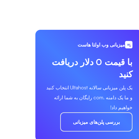
میزبانی وب اولتا هاست
با قیمت 0 دلار دریافت
کنید
یک پلن میزبانی سالانه Ultahost انتخاب کنید
و ما یک دامنه .com رایگان به شما ارائه
خواهیم داد!
بررسی پلن‌های میزبانی