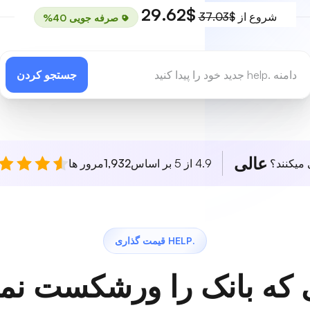
$29.62
شروع از
$37.03
صرفه جویی 40%
جستجو کردن
عالی
 میکنند؟
4.9 از 5 بر اساس
1,932
مرور ها
.HELP قیمت گذاری
 که بانک را ورشکست نمی