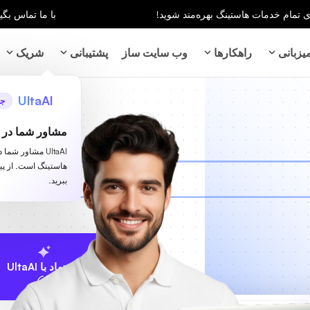
با ما تماس بگیر
زبانی
راهکارها
وب سایت ساز
پشتیبانی
شریک
UltaAI
جد
مشاور شما در ز
UltaAI مشاور شم
هاستینگ است. از پ
ببرید.
پیشنهاد با UltaAI