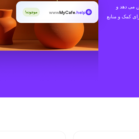
یش می دهد و
www
MyCafe
.help
موجوده!
ای کمک و منابع