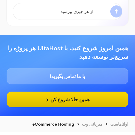
همین امروز شروع کنید، با UltaHost هر پروژه را
سریع‌تر توسعه دهید
با ما تماس بگیرید!
همین حالا شروع کن
اولتاهاست
میزبانی وب
eCommerce Hosting