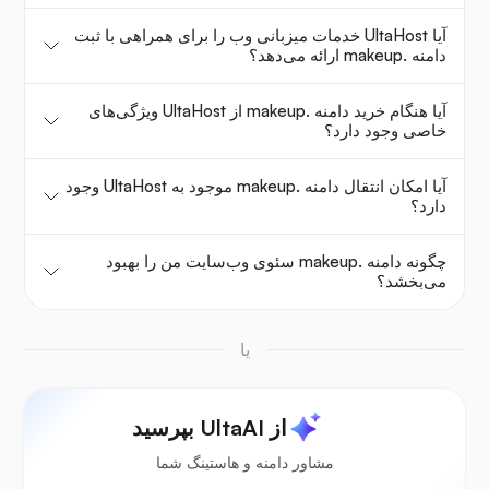
آیا UltaHost خدمات میزبانی وب را برای همراهی با ثبت
دامنه .makeup ارائه می‌دهد؟
آیا هنگام خرید دامنه .makeup از UltaHost ویژگی‌های
خاصی وجود دارد؟
آیا امکان انتقال دامنه .makeup موجود به UltaHost وجود
دارد؟
چگونه دامنه .makeup سئوی وب‌سایت من را بهبود
می‌بخشد؟
یا
از UltaAI بپرسید
مشاور دامنه و هاستینگ شما