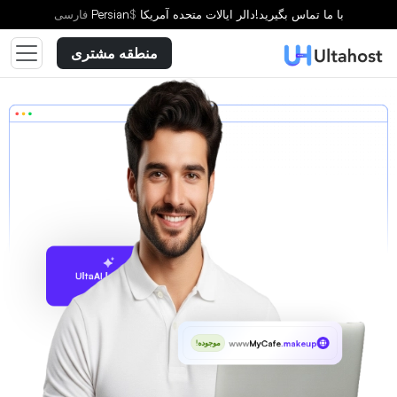
با ما تماس بگیرید!
دالر ایالات متحده آمریکا
$
Persian
فارسى
منطقه مشتری
پیشنهاد با UltaAI
www
MyCafe
.makeup
موجوده!