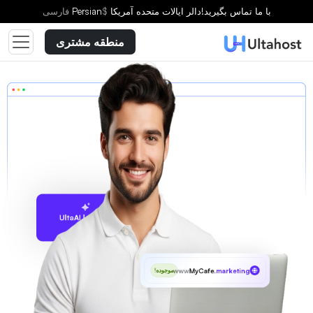
با ما تماس بگیرید!
دالر ایالات متحده آمریکا
$
Persian
فارسى
منطقه مشتری
پیشنهاد با UltaAI
www
MyCafe
.marketing
موجوده!