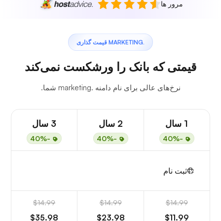
مرور ها
.MARKETING قیمت گذاری
قیمتی که بانک را ورشکست نمی‌کند
نرخ‌های عالی برای نام دامنه .marketing شما.
1 سال
2 سال
3 سال
-40%
-40%
-40%
ثبت نام
$14.99
$14.99
$14.99
$35.98
$23.98
$11.99