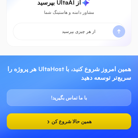
از UltaAI بپرسید
مشاور دامنه و هاستینگ شما
همین امروز شروع کنید، با UltaHost هر پروژه را
سریع‌تر توسعه دهید
با ما تماس بگیرید!
همین حالا شروع کن