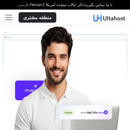
با ما تماس بگیرید!
دالر ایالات متحده آمریکا
$
Persian
فارسى
منطقه مشتری
پیشنهاد با UltaAI
www
MyCafe
.ooo
موجوده!