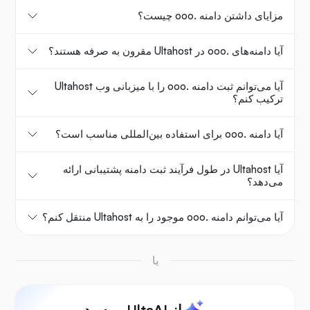
مزایای داشتن دامنه .ooo چیست؟
آیا دامنه‌های .ooo در Ultahost مقرون به صرفه هستند؟
آیا می‌توانم ثبت دامنه .ooo را با میزبانی وب Ultahost
ترکیب کنم؟
آیا دامنه .ooo برای استفاده بین‌المللی مناسب است؟
آیا Ultahost در طول فرآیند ثبت دامنه پشتیبانی ارائه
می‌دهد؟
آیا می‌توانم دامنه .ooo موجود را به Ultahost منتقل کنم؟
یا
از UltaAI بپرسید