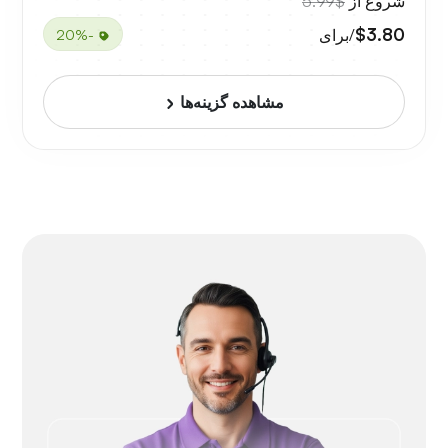
شروع از
$5.99
$3.80
/برای
-20%
مشاهده گزینه‌ها