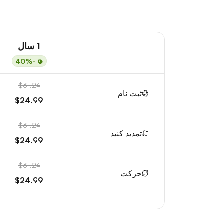
1 سال
-40%
$31.24
ثبت نام
$24.99
$31.24
تمدید کنید
$24.99
$31.24
حرکت
$24.99