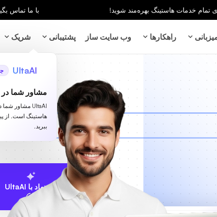
با ما تماس بگیر
زبانی
راهکارها
وب سایت ساز
پشتیبانی
شریک
UltaAI
جد
مشاور شما در ز
UltaAI مشاور شم
هاستینگ است. از پ
ببرید.
پیشنهاد با UltaAI