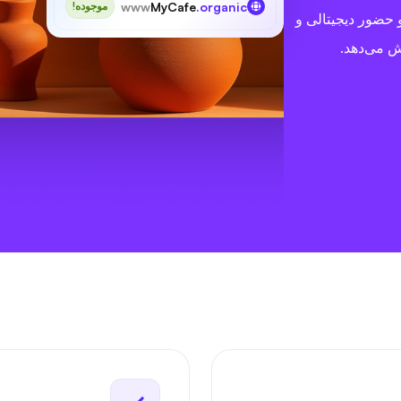
www
MyCafe
.organic
موجوده!
و حضور دیجیتالی و
ش می‌دهد.