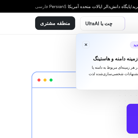
ید!
پایگاه دانش
دالر ایالات متحده آمریکا
$
Persian
فارسى
منطقه مشتری
چت با UltaAI
ید
مینه دامنه و هاستینگ
ا در هر زمینه‌ای مربوط به دامنه یا
یشنهادات شخصی‌سازی‌شده لذت