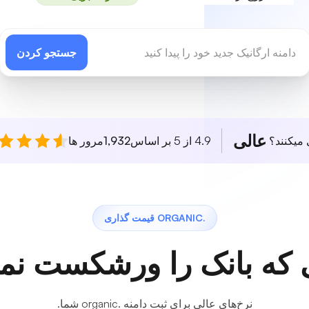
جستجو کردن
عالی
 میکنند؟
4.9 از 5 بر اساس
1,932
مرور ها
.ORGANIC قیمت گذاری
 که بانک را ورشکست نمی
نرخ‌های عالی برای ثبت دامنه .organic شما.