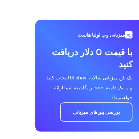
میزبانی وب اولتا هاست
با قیمت 0 دلار دریافت
کنید
یک پلن میزبانی سالانه Ultahost انتخاب کنید
و ما یک دامنه .com رایگان به شما ارائه
خواهیم داد!
بررسی پلن‌های میزبانی