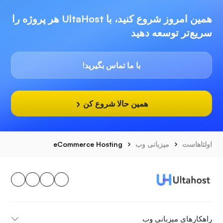
همین امروز شروع کنید، با UltaHost هر پروژه را
سریع‌تر توسعه دهید
با ما تماس بگیرید!
همین حالا شروع کن
اولتاهاست
میزبانی وب
eCommerce Hosting
راهکارهای میزبانی وب