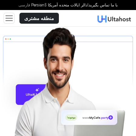
با ما تماس بگیرید!
دالر ایالات متحده آمریکا
$
Persian
فارسى
منطقه مشتری
پیشنهاد با UltaAI
www
MyCafe
.party
موجوده!