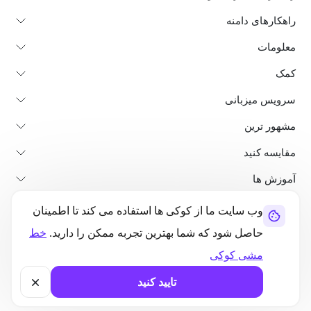
راهکارهای دامنه
معلومات
کمک
سرویس میزبانی
مشهور ترین
مقایسه کنید
آموزش ها
وب سایت ما از کوکی ها استفاده می کند تا اطمینان
در باره ما
پالیسی لغو و بازپرداخت
شرایط استفاده
حاصل شود که شما بهترین تجربه ممکن را دارید.
خط
سیاست حفظ حریم خصوصی
قانونی بودن
نقشه سایت
مشی کوکی
©2026 UltaHost - تمامی حقوق محفوظ است
تایید کنید