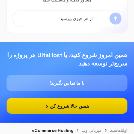
همین امروز شروع کنید، با UltaHost هر پروژه را
سریع‌تر توسعه دهید
با ما تماس بگیرید!
همین حالا شروع کن
اولتاهاست
میزبانی وب
eCommerce Hosting