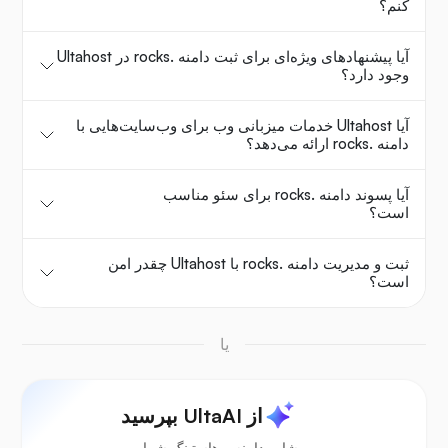
کنم؟
آیا پیشنهادهای ویژه‌ای برای ثبت دامنه .rocks در Ultahost
وجود دارد؟
آیا Ultahost خدمات میزبانی وب برای وب‌سایت‌هایی با
دامنه .rocks ارائه می‌دهد؟
آیا پسوند دامنه .rocks برای سئو مناسب
است؟
ثبت و مدیریت دامنه .rocks با Ultahost چقدر امن
است؟
یا
از UltaAI بپرسید
مشاور دامنه و هاستینگ شما