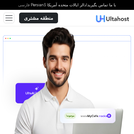
با ما تماس بگیرید!
دالر ایالات متحده آمریکا
$
Persian
فارسى
منطقه مشتری
پیشنهاد با UltaAI
www
MyCafe
.rocks
موجوده!