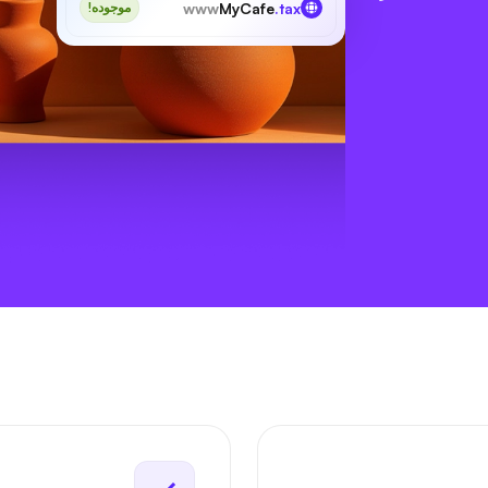
www
MyCafe
.tax
موجوده!