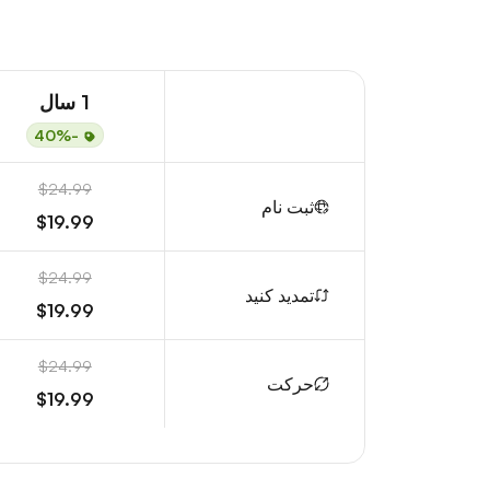
1 سال
-40%
$24.99
ثبت نام
$19.99
$24.99
تمدید کنید
$19.99
$24.99
حرکت
$19.99