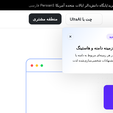
ید!
پایگاه دانش
دالر ایالات متحده آمریکا
$
Persian
فارسى
منطقه مشتری
چت با UltaAI
ید
مینه دامنه و هاستینگ
ا در هر زمینه‌ای مربوط به دامنه یا
یشنهادات شخصی‌سازی‌شده لذت