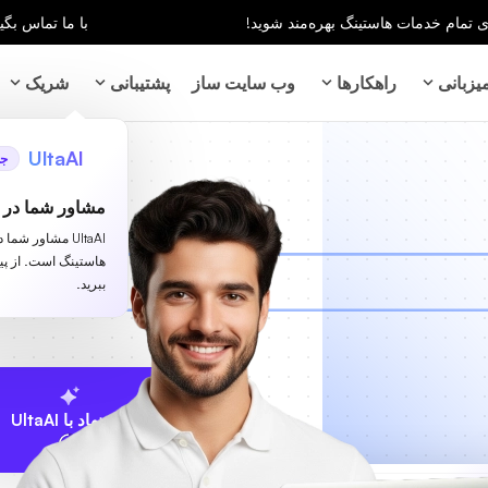
با ما تماس بگیر
زبانی
راهکارها
وب سایت ساز
پشتیبانی
شریک
UltaAI
جد
مشاور شما در ز
UltaAI مشاور شم
هاستینگ است. از پ
ببرید.
پیشنهاد با UltaAI