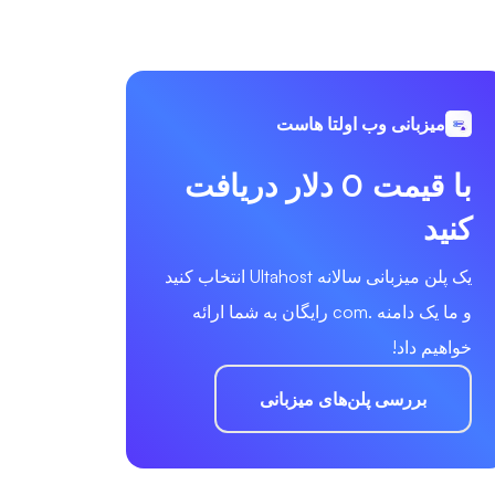
میزبانی وب اولتا هاست
با قیمت 0 دلار دریافت
کنید
یک پلن میزبانی سالانه Ultahost انتخاب کنید
و ما یک دامنه .com رایگان به شما ارائه
خواهیم داد!
بررسی پلن‌های میزبانی