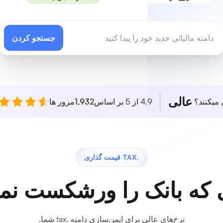
جستجو کردن
عالی
 میکنند؟
4.9 از 5 بر اساس
1,932
مرور ها
.TAX قیمت گذاری
 که بانک را ورشکست نمی
نرخ‌های عالی برای ایمن‌سازی دامنه .tax شما.